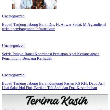
Uncategorized
Bupati Tanjung Jabung Barat Drs. H. Anwar Sadat, M.Ag,audiensi
terkait pembangunan Infrastruktur.
Uncategorized
Sekda Pimpin Rapat Koordinasi Persiapan Apel Kesiapsiagaan
Penanggung Bencana Karhutlah
Uncategorized
Bupati Tanjung Jabung Barat Kunjungi Pasien RS KH. Daud Arif
Usai Salat Idul Fitri, Berikan Tali Asih dan Doa Kesembuhan