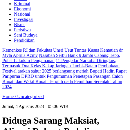
Kriminal
Ekonomi
Nasional
Investigasi
Bisnis
Peristiwa
Seni Budaya
Pendidikan
Kemenkes RI dan Fakultas Unsri Usut Tuntas Kasus Kematian dr.
Myta Aprilia Azmy
Nasabah Serbu Bank 9 Jambi Cabang Tebo,
Polisi Lakukan Pengamanan
11 Pengedar Narkoba Diringkus,
Termasuk Dua Kelas Kakap Jaringan Jambi–Batam
Pembukaan
Festival arakan sahur 2025 berlangsung meriah
Bupati Hadiri Rapat
Paripurna DPRD untuk Pengumuman Penetapan Pasangan Calon
Bupati dan Wakil Bupati Terpilih pada Pemilihan Serentak Tahun
2024
Home /
Uncategorized
Jumat, 4 Agustus 2023 - 05:06 WIB
Diduga Sarang Maksiat,