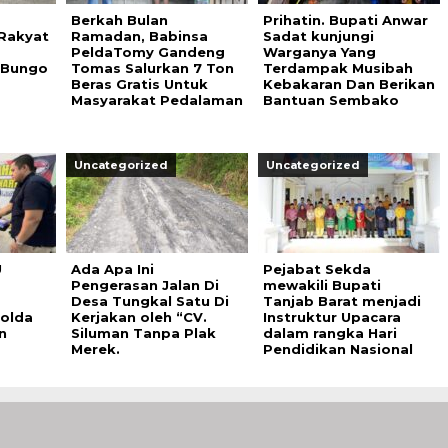
Berkah Bulan
Prihatin. Bupati Anwar
 Rakyat
Ramadan, Babinsa
Sadat kunjungi
PeldaTomy Gandeng
Warganya Yang
 Bungo
Tomas Salurkan 7 Ton
Terdampak Musibah
Beras Gratis Untuk
Kebakaran Dan Berikan
Masyarakat Pedalaman
Bantuan Sembako
Uncategorized
Uncategorized
U
Ada Apa Ini
Pejabat Sekda
Pengerasan Jalan Di
mewakili Bupati
Desa Tungkal Satu Di
Tanjab Barat menjadi
Polda
Kerjakan oleh “CV.
Instruktur Upacara
n
Siluman Tanpa Plak
dalam rangka Hari
Merek.
Pendidikan Nasional