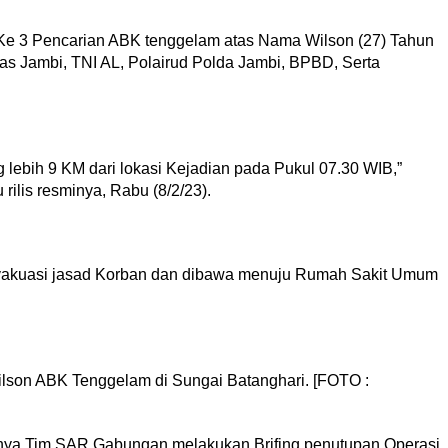
Ke 3 Pencarian ABK tenggelam atas Nama Wilson (27) Tahun
as Jambi, TNI AL, Polairud Polda Jambi, BPBD, Serta
 lebih 9 KM dari lokasi Kejadian pada Pukul 07.30 WIB,”
ilis resminya, Rabu (8/2/23).
evakuasi jasad Korban dan dibawa menuju Rumah Sakit Umum
son ABK Tenggelam di Sungai Batanghari. [FOTO :
tnya Tim SAR Gabungan melakukan Brifing penutupan Operasi