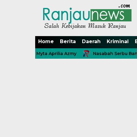
Home
Berita
Daerah
Kriminal
an dr. Myta Aprilia Azmy
Nasabah Serbu Bank 9 Jamb