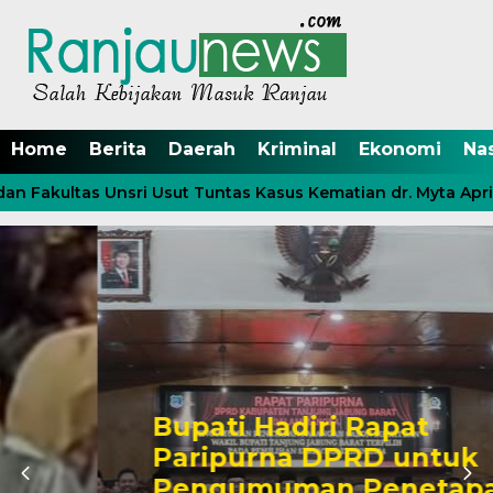
Home
Berita
Daerah
Kriminal
Ekonomi
Na
 Fakultas Unsri Usut Tuntas Kasus Kematian dr. Myta April
Bupati Hadiri Rapat
Paripurna DPRD untuk
Pengumuman Penetapan