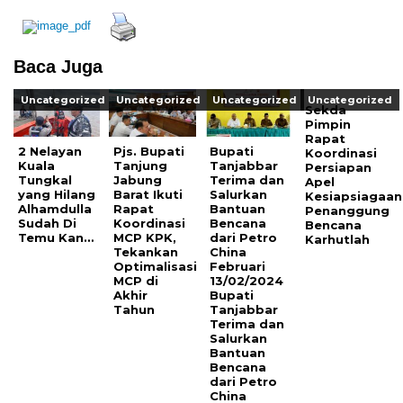
Baca Juga
Uncategorized
Uncategorized
Uncategorized
Uncategorized
Sekda
Pimpin
Rapat
2 Nelayan
Pjs. Bupati
Bupati
Koordinasi
Kuala
Tanjung
Tanjabbar
Persiapan
Tungkal
Jabung
Terima dan
Apel
yang Hilang
Barat Ikuti
Salurkan
Kesiapsiagaan
Alhamdulla
Rapat
Bantuan
Penanggung
Sudah Di
Koordinasi
Bencana
Bencana
Temu Kan…
MCP KPK,
dari Petro
Karhutlah
Tekankan
China
Optimalisasi
Februari
MCP di
13/02/2024
Akhir
Bupati
Tahun
Tanjabbar
Terima dan
Salurkan
Bantuan
Bencana
dari Petro
China