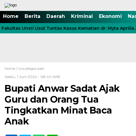
Home
Berita
Daerah
Kriminal
Ekonomi
Na
akultas Unsri Usut Tuntas Kasus Kematian dr. Myta Aprilia 
Home /
Uncategorized
Sabtu, 1 Juni 2024 - 08:40 WIB
Bupati Anwar Sadat Ajak
Guru dan Orang Tua
Tingkatkan Minat Baca
Anak