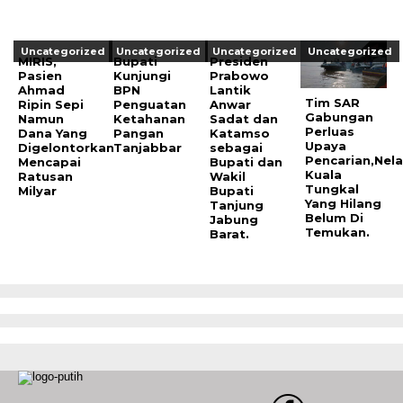
Uncategorized
Uncategorized
Uncategorized
Uncategorized
MIRIS,
Bupati
Presiden
Pasien
Kunjungi
Prabowo
Ahmad
BPN
Lantik
Tim SAR
Ripin Sepi
Penguatan
Anwar
Gabungan
Namun
Ketahanan
Sadat dan
Perluas
Dana Yang
Pangan
Katamso
Upaya
Digelontorkan
Tanjabbar
sebagai
Pencarian,Nel
Mencapai
Bupati dan
Kuala
Ratusan
Wakil
Tungkal
Milyar
Bupati
Yang Hilang
Tanjung
Belum Di
Jabung
Temukan.
Barat.