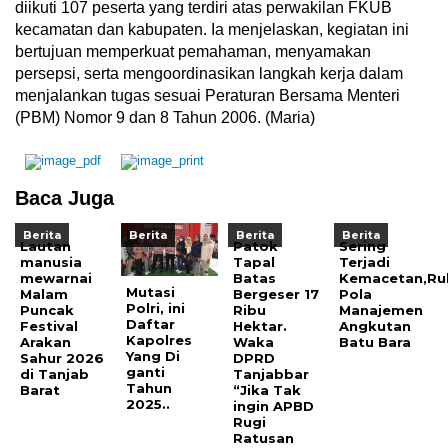
diikuti 107 peserta yang terdiri atas perwakilan FKUB
kecamatan dan kabupaten. Ia menjelaskan, kegiatan ini
bertujuan memperkuat pemahaman, menyamakan
persepsi, serta mengoordinasikan langkah kerja dalam
menjalankan tugas sesuai Peraturan Bersama Menteri
(PBM) Nomor 9 dan 8 Tahun 2006. (Maria)
Baca Juga
Berita
Berita
Berita
Berita
Lautan
Patok
Sering
manusia
Tapal
Terjadi
mewarnai
Batas
Kemacetan,Ru
Mutasi
Malam
Bergeser 17
Pola
Polri, ini
Puncak
Ribu
Manajemen
Daftar
Festival
Hektar.
Angkutan
Kapolres
Arakan
Waka
Batu Bara
Yang Di
Sahur 2026
DPRD
ganti
di Tanjab
Tanjabbar
Tahun
Barat
“Jika Tak
2025..
ingin APBD
Rugi
Ratusan