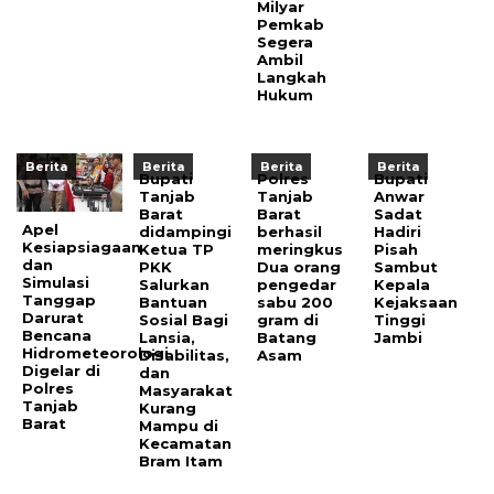
Milyar
Pemkab
Segera
Ambil
Langkah
Hukum
Berita
Berita
Berita
Berita
Bupati
Polres
Bupati
Tanjab
Tanjab
Anwar
Barat
Barat
Sadat
Apel
didampingi
berhasil
Hadiri
Kesiapsiagaan
Ketua TP
meringkus
Pisah
dan
PKK
Dua orang
Sambut
Simulasi
Salurkan
pengedar
Kepala
Tanggap
Bantuan
sabu 200
Kejaksaan
Darurat
Sosial Bagi
gram di
Tinggi
Bencana
Lansia,
Batang
Jambi
Hidrometeorologi
Disabilitas,
Asam
Digelar di
dan
Polres
Masyarakat
Tanjab
Kurang
Barat
Mampu di
Kecamatan
Bram Itam