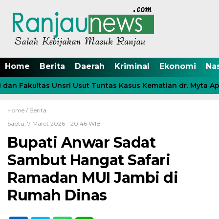
Home
Berita
Daerah
Kriminal
Ekonomi
Na
an Fakultas Unsri Usut Tuntas Kasus Kematian dr. Myta Apri
Home /
Berita
Sabtu, 7 Maret 2026 - 20:46 WIB
Bupati Anwar Sadat
Sambut Hangat Safari
Ramadan MUI Jambi di
Rumah Dinas