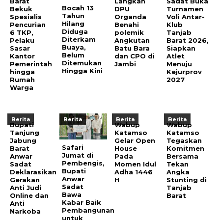
Barat
Langkah
Sadat Buka
Bocah 13
Bekuk
DPU
Turnamen
Tahun
Spesialis
Organda
Voli Antar-
Hilang
Pencurian
Benahi
Klub
Diduga
6 TKP,
polemik
Tanjab
Diterkam
Pelaku
Angkutan
Barat 2026,
Buaya,
Sasar
Batu Bara
Siapkan
Belum
Kantor
dan CPO di
Atlet
Ditemukan
Pemerintah
Jambi
Menuju
Hingga Kini
hingga
Kejurprov
Rumah
2027
Warga
Berita
Berita
Berita
Berita
Bupati
Wabup
Wabup
Tanjung
Katamso
Katamso
Jabung
Gelar Open
Tegaskan
Safari
Barat
House
Komitmen
Jumat di
Anwar
Pada
Bersama
Pembengis,
Sadat
Momen Idul
Tekan
Bupati
Deklarasikan
Adha 1446
Angka
Anwar
Gerakan
H
Stunting di
Sadat
Anti Judi
Tanjab
Bawa
Online dan
Barat
Kabar Baik
Anti
Pembangunan
Narkoba
untuk