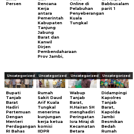
Persen
Rencana
Online di
Babbusalam
Kerja
Pelabuhan
parit 1
antara
Penyeberangan
Pemerintah
Kuala
Kabupaten
Tungkal
Tanjung
Jabung
Barat dan
Kanwil
Dirjen
Pembendaharaan
Prov Jambi,
Uncategorized
Uncategorized
Uncategorized
Uncategorized
Bupati
Rumah
Wabup
Didampingi
Tanjab
Sakit Daud
Tanjab
Kapolres
Barat
Arif Kuala
Barat,
Tanjab
Hadiri
Tungkal
H.Hairan SH
Barat,
Pertemuan
menerima
menghadiri
Kapolda
Dengan
kunjungan
Peringatan
Jambi
Menteri
kerja ketua
Isra Miraj di
Resmikan
Perdagangan
komisi
Kecamatan
Bedah
RI Bahas
IIDPR
Betara
Rumah