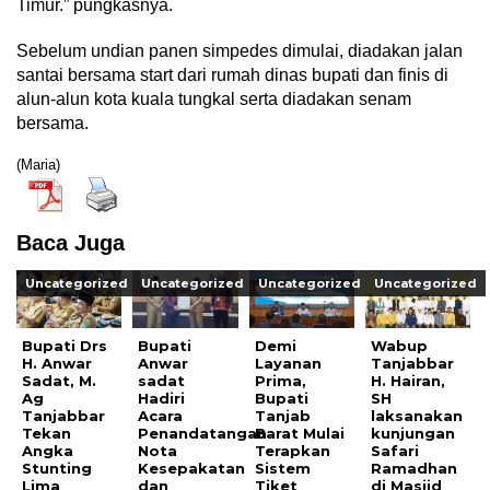
Timur.” pungkasnya.
Sebelum undian panen simpedes dimulai, diadakan jalan
santai bersama start dari rumah dinas bupati dan finis di
alun-alun kota kuala tungkal serta diadakan senam
bersama.
(Maria)
Baca Juga
Uncategorized
Uncategorized
Uncategorized
Uncategorized
Bupati Drs
Bupati
Demi
Wabup
H. Anwar
Anwar
Layanan
Tanjabbar
Sadat, M.
sadat
Prima,
H. Hairan,
Ag
Hadiri
Bupati
SH
Tanjabbar
Acara
Tanjab
laksanakan
Tekan
Penandatangan
Barat Mulai
kunjungan
Angka
Nota
Terapkan
Safari
Stunting
Kesepakatan
Sistem
Ramadhan
Lima
dan
Tiket
di Masjid