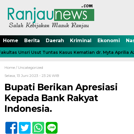
Home
Berita
Daerah
Kriminal
Ekonomi
Na
ltas Unsri Usut Tuntas Kasus Kematian dr. Myta Aprilia Azm
Home /
Uncategorized
Selasa, 13 Juni 2023 - 23:26 WIB
Bupati Berikan Apresiasi
Kepada Bank Rakyat
Indonesia.