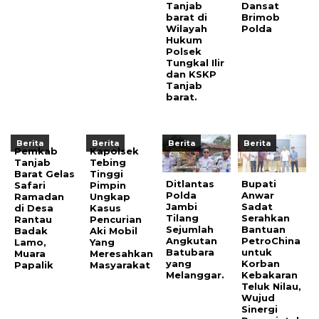
Tanjab
Dansat
barat di
Brimob
Wilayah
Polda
Hukum
Polsek
Tungkal Ilir
dan KSKP
Tanjab
barat.
Berita
Berita
Berita
Berita
Pemkab
Kapolsek
Tanjab
Tebing
Barat Gelas
Tinggi
Ditlantas
Bupati
Safari
Pimpin
Polda
Anwar
Ramadan
Ungkap
Jambi
Sadat
di Desa
Kasus
Tilang
Serahkan
Rantau
Pencurian
Sejumlah
Bantuan
Badak
Aki Mobil
Angkutan
PetroChina
Lamo,
Yang
Batubara
untuk
Muara
Meresahkan
yang
Korban
Papalik
Masyarakat
Melanggar.
Kebakaran
Teluk Nilau,
Wujud
Sinergi