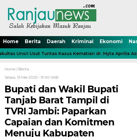
Home
Berita
Daerah
Kriminal
Ekonomi
Na
ltas Unsri Usut Tuntas Kasus Kematian dr. Myta Aprilia Azm
Home /
Berita
Selasa, 13 Mei 2025 - 19:30 WIB
Bupati dan Wakil Bupati
Tanjab Barat Tampil di
TVRI Jambi: Paparkan
Capaian dan Komitmen
Menuju Kabupaten