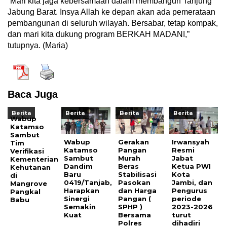
“Mari kita jaga kebersamaan dalam membangun Tanjung
Jabung Barat. Insya Allah ke depan akan ada pemerataan
pembangunan di seluruh wilayah. Bersabar, tetap kompak,
dan mari kita dukung program BERKAH MADANI,”
tutupnya. (Maria)
Baca Juga
Berita
Berita
Berita
Berita
Wabup
Katamso
Sambut
Wabup
Gerakan
Irwansyah
Tim
Katamso
Pangan
Resmi
Verifikasi
Sambut
Murah
Jabat
Kementerian
Dandim
Beras
Ketua PWI
Kehutanan
Baru
Stabilisasi
Kota
di
0419/Tanjab,
Pasokan
Jambi, dan
Mangrove
Harapkan
dan Harga
Pengurus
Pangkal
Sinergi
Pangan (
periode
Babu
Semakin
SPHP )
2023-2026
Kuat
Bersama
turut
Polres
dihadiri