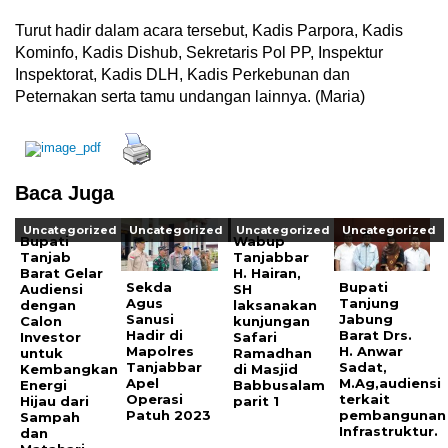
Turut hadir dalam acara tersebut, Kadis Parpora, Kadis
Kominfo, Kadis Dishub, Sekretaris Pol PP, Inspektur
Inspektorat, Kadis DLH, Kadis Perkebunan dan
Peternakan serta tamu undangan lainnya. (Maria)
Baca Juga
Uncategorized
Uncategorized
Uncategorized
Uncategorized
Bupati
Wabup
Tanjab
Tanjabbar
Barat Gelar
H. Hairan,
Sekda
Bupati
Audiensi
SH
Agus
Tanjung
dengan
laksanakan
Sanusi
Jabung
Calon
kunjungan
Hadir di
Barat Drs.
Investor
Safari
Mapolres
H. Anwar
untuk
Ramadhan
Tanjabbar
Sadat,
Kembangkan
di Masjid
Apel
M.Ag,audiensi
Energi
Babbusalam
Operasi
terkait
Hijau dari
parit 1
Patuh 2023
pembangunan
Sampah
Infrastruktur.
dan