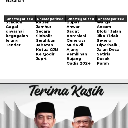
Matahari
Uncategorized
Uncategorized
Uncategorized
Uncategorized
Stadion
Raden
Bupati
Warga
Gagal
Jamhuri
Anwar
Ancam
diwarnai
Secara
Sadat
Blokir Jalan
kegagalan
Sinbolis
Apresiasi
Jika Tidak
lelang
Serahkan
Generasi
Segera
Tender
Jabatan
Muda di
Diperbaiki,
Ketua GJM
Ajang
Jalan Desa
Ke Qodir
Pemilihan
Setiris
Jupri.
Bujang
Rusak
Gadis 2024
Parah