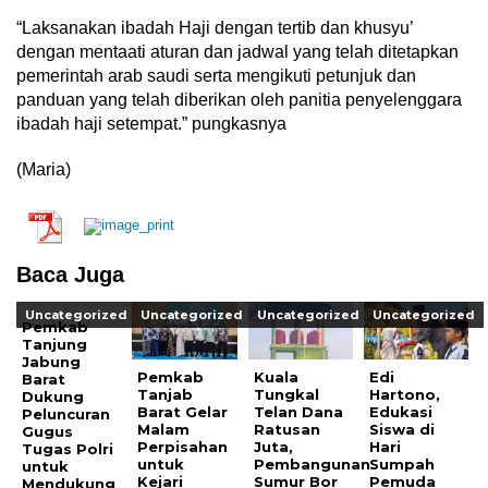
“Laksanakan ibadah Haji dengan tertib dan khusyu’
dengan mentaati aturan dan jadwal yang telah ditetapkan
pemerintah arab saudi serta mengikuti petunjuk dan
panduan yang telah diberikan oleh panitia penyelenggara
ibadah haji setempat.” pungkasnya
(Maria)
Baca Juga
Uncategorized
Uncategorized
Uncategorized
Uncategorized
Pemkab
Tanjung
Jabung
Pemkab
Kuala
Edi
Barat
Tanjab
Tungkal
Hartono,
Dukung
Barat Gelar
Telan Dana
Edukasi
Peluncuran
Malam
Ratusan
Siswa di
Gugus
Perpisahan
Juta,
Hari
Tugas Polri
untuk
Pembangunan
Sumpah
untuk
Kejari
Sumur Bor
Pemuda
Mendukung