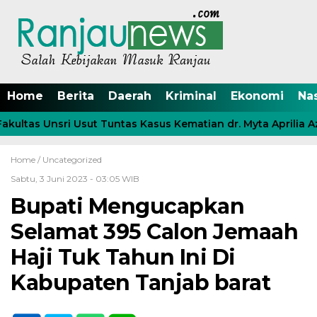
Home
Berita
Daerah
Kriminal
Ekonomi
Na
ltas Unsri Usut Tuntas Kasus Kematian dr. Myta Aprilia Azm
Home /
Uncategorized
Sabtu, 3 Juni 2023 - 03:05 WIB
Bupati Mengucapkan
Selamat 395 Calon Jemaah
Haji Tuk Tahun Ini Di
Kabupaten Tanjab barat