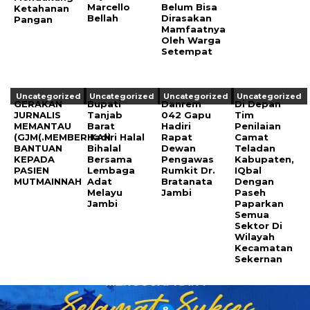
Marcello
Belum Bisa
Ketahanan
Bellah
Dirasakan
Pangan
Mamfaatnya
Oleh Warga
Setempat
Uncategorized
Uncategorized
Uncategorized
Uncategorized
GERAKAN
Bupati
Danrem
Di Depan
JURNALIS
Tanjab
042 Gapu
Tim
MEMANTAU
Barat
Hadiri
Penilaian
(GJM(.MEMBERIKAN
Hadiri Halal
Rapat
Camat
BANTUAN
Bihalal
Dewan
Teladan
KEPADA
Bersama
Pengawas
Kabupaten,
PASIEN
Lembaga
Rumkit Dr.
IQbal
MUTMAINNAH
Adat
Bratanata
Dengan
Melayu
Jambi
Paseh
Jambi
Paparkan
Semua
Sektor Di
Wilayah
Kecamatan
Sekernan