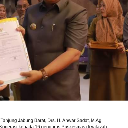
njung Jabung Barat, Drs. H. Anwar Sadat, M.Ag
operasi kepada 16 pengurus Puskesmas di wilayah