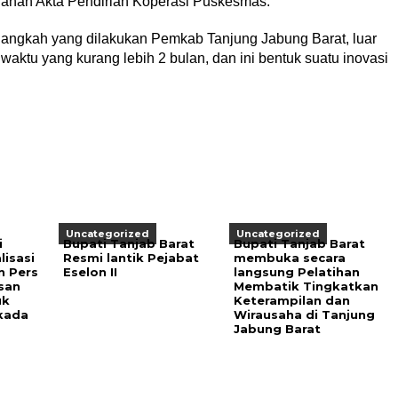
rahan Akta Pendirian Koperasi Puskesmas.
langkah yang dilakukan Pemkab Tanjung Jabung Barat, luar
waktu yang kurang lebih 2 bulan, dan ini bentuk suatu inovasi
Uncategorized
Uncategorized
i
Bupati Tanjab Barat
Bupati Tanjab Barat
lisasi
Resmi lantik Pejabat
membuka secara
n Pers
Eselon II
langsung Pelatihan
san
Membatik Tingkatkan
uk
Keterampilan dan
kada
Wirausaha di Tanjung
Jabung Barat