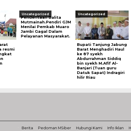
Uncategorized
Uncategorized
Penderitaan Balita
Mutmainah.Pendiri GJM
Menilai Pemkab Muaro
Jambi Gagal Dalam
Pelayanan Masyarakat.
arat
Bupati Tanjung Jabung
 resmi
Barat Menghadiri Haul
ngkat
ke 87 syekh
un
Abdurrahman Siddiq
n
bin syekh M.Afif Al-
Banjari (Tuan guru
Datuk Sapat) Indragiri
hilir Riau
Berita
Pedoman MSiber
Hubungi Kami
Info Iklan