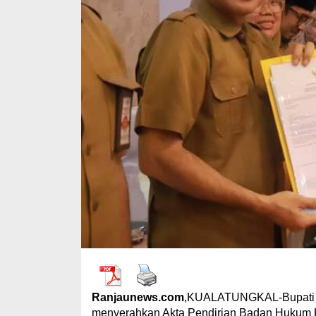
Ranjaunews.com
,KUALATUNGKAL-Bupati Ta
menyerahkan Akta Pendirian Badan Hukum K