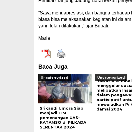
Pemkab Tanjung Jabung Barat terkait penye
“Saya mengapresiasi, dan bangga terhadap 
biasa bisa melaksanakan kegiatan ini dalam 
yang telah dilakukan,” ujar Bupati.
Maria
Baca Juga
Uncategorized
Uncategorized
Bawaslu kembal
menggelar sosia
melibatkan Insa
dalam pengawa
partisipatif unt
mewujudkan Pil
Srikandi Umora Siap
damai 2024
menjadi TIM
pemenangan UAS-
KATAMSO di PILKADA
SERENTAK 2024