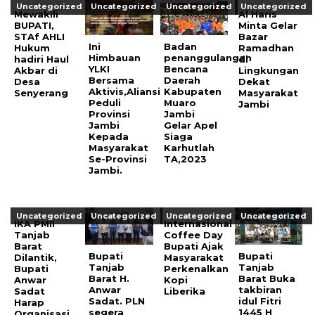
Uncategorized
Uncategorized
Uncategorized
Uncategorized
Mewakili
Al Haris
BUPATI,
Minta Gelar
STAf AHLI
Bazar
Ini
Badan
Hukum
Ramadhan
Himbauan
penanggulangan
hadiri Haul
di
YLKI
Bencana
Akbar di
Lingkungan
Bersama
Daerah
Desa
Dekat
Aktivis,Aliansi
Kabupaten
Senyerang
Masyarakat
Peduli
Muaro
Jambi
Provinsi
Jambi
Jambi
Gelar Apel
Kepada
Siaga
Masyarakat
Karhutlah
Se-Provinsi
TA,2023
Jambi.
Uncategorized
Uncategorized
Uncategorized
Uncategorized
IKA PMII
Internasional
Tanjab
Coffee Day
Barat
Bupati Ajak
Bupati
Bupati
Dilantik,
Masyarakat
Tanjab
Tanjab
Bupati
Perkenalkan
Barat H.
Barat Buka
Anwar
Kopi
Anwar
takbiran
Sadat
Liberika
Sadat. PLN
idul Fitri
Harap
segera
1445 H
Organisasi