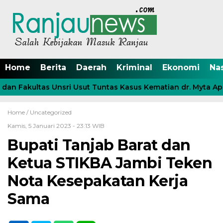
Home
Berita
Daerah
Kriminal
Ekonomi
Na
an Fakultas Unsri Usut Tuntas Kasus Kematian dr. Myta Apri
Home /
Uncategorized
Kamis, 5 Januari 2023 - 23:13 WIB
Bupati Tanjab Barat dan
Ketua STIKBA Jambi Teken
Nota Kesepakatan Kerja
Sama