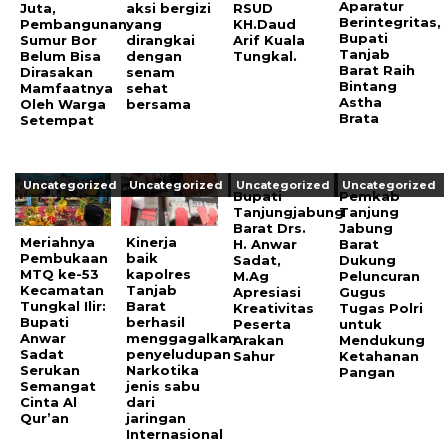
Aparatur
Juta,
aksi bergizi
RSUD
Berintegritas,
Pembangunan
yang
KH.Daud
Bupati
Sumur Bor
dirangkai
Arif Kuala
Tanjab
Belum Bisa
dengan
Tungkal.
Barat Raih
Dirasakan
senam
Bintang
Mamfaatnya
sehat
Astha
Oleh Warga
bersama
Brata
Setempat
Uncategorized
Uncategorized
Uncategorized
Uncategorized
Bupati
Pemkab
Tanjungjabung
Tanjung
Barat Drs.
Jabung
Meriahnya
Kinerja
H. Anwar
Barat
Pembukaan
baik
Sadat,
Dukung
MTQ ke-53
kapolres
M.Ag
Peluncuran
Kecamatan
Tanjab
Apresiasi
Gugus
Tungkal Ilir:
Barat
Kreativitas
Tugas Polri
Bupati
berhasil
Peserta
untuk
Anwar
menggagalkan
Arakan
Mendukung
Sadat
penyeludupan
Sahur
Ketahanan
Serukan
Narkotika
Pangan
Semangat
jenis sabu
Cinta Al
dari
Qur’an
jaringan
Internasional