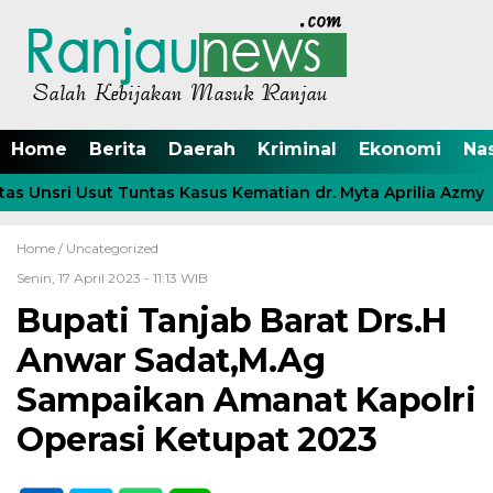
Home
Berita
Daerah
Kriminal
Ekonomi
Na
 Unsri Usut Tuntas Kasus Kematian dr. Myta Aprilia Azmy
Home /
Uncategorized
Senin, 17 April 2023 - 11:13 WIB
Bupati Tanjab Barat Drs.H
Anwar Sadat,M.Ag
Sampaikan Amanat Kapolri
Operasi Ketupat 2023