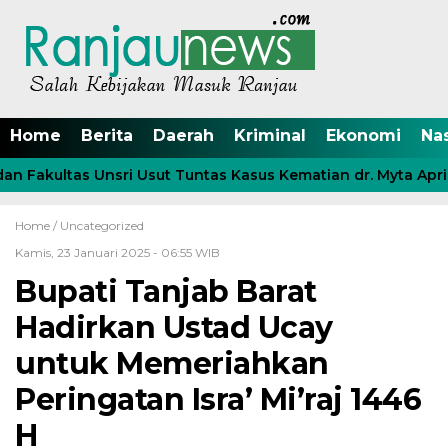
Home
Berita
Daerah
Kriminal
Ekonomi
Na
 Fakultas Unsri Usut Tuntas Kasus Kematian dr. Myta April
Home /
Uncategorized
Kamis, 23 Januari 2025 - 06:55 WIB
Bupati Tanjab Barat
Hadirkan Ustad Ucay
untuk Memeriahkan
Peringatan Isra’ Mi’raj 1446
H