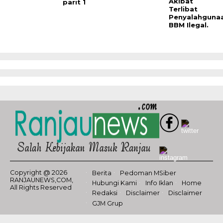
Akibat
parit 1
Terlibat
Penyalahguna
BBM Ilegal.
Copyright @ 2026
Berita
Pedoman MSiber
RANJAUNEWS,COM,
Hubungi Kami
Info Iklan
Home
All Rights Reserved
Redaksi
Disclaimer
Disclaimer
GJM Grup