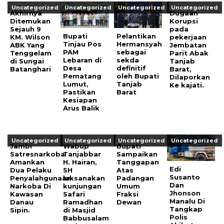
Uncategorized
Uncategorized
Uncategorized
Uncategorized
Akhirnya
Dugaan
Ditemukan
Korupsi
Sejauh 9
pada
Bupati
Pelantikan
KM. Wilson
pekerjaan
Tinjau Pos
Hermansyah
ABK Yang
Jembatan
PAM
sebagai
Tenggelam
Parit Abak
Lebaran di
sekda
di Sungai
Tanjab
Desa
definitif
Batanghari
Barat,
Pematang
oleh Bupati
Dilaporkan
Lumut,
Tanjab
Ke kajati.
Pastikan
Barat
Kesiapan
Arus Balik
Uncategorized
Uncategorized
Uncategorized
Uncategorized
Jambi
Wabup
Bupati
Satresnarkoba
Tanjabbar
Sampaikan
Amankan
H. Hairan,
Tanggapan
Edi
Dua Pelaku
SH
Atas
Susanto
Penyalahgunaan
laksanakan
Padangan
Dan
Narkoba Di
kunjungan
Umum
Jhonson
Kawasan
Safari
Fraksi
Manalu Di
Danau
Ramadhan
Dewan
Tangkap
Sipin.
di Masjid
Polis
Babbusalam