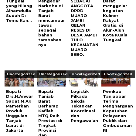
Tungkal
Pengedar
SEBAGAI
Barat
yang Hilang
Narkoba di
ANGGOTA
menggelar
Alhamdulla
Tanjab
DPRD
kegiatan
Sudah Di
Barat
MUARO
Kuliner
Temu Kan…
mencampur
JAMBI
Rakyat
tawas
GELAR
Gratis, di
sebagai
RESES DI
Alun-Alun
bahan
DESA JAMBI
Kota Kuala
tambahan
TULO
Tungkal
nya
KECAMATAN
MUARO
SEBO.
Uncategorized
Uncategorized
Uncategorized
Uncategorized
Bupati
Bupati
Logistik
Pemkab
Drs.H.Anwar
Tanjab
Pilkada:
Tanjabbar
Sadat,M.Ag
Barat
Sekda
Terima
Pamerkan
Berharap
Tekankan
Penghargaan
Produk
Kafilah
Koordinasi
Kepatuhan
Unggulan
MTQ Raih
dan
Pelayanan
Tanjab
Prestasi di
Pengawalan
Publik dari
barat di
Tingkat
Ombudsman
Jakarta
Provinsi
RI
dan