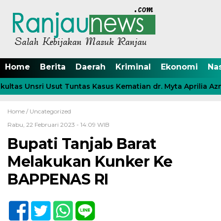
Home
Berita
Daerah
Kriminal
Ekonomi
Na
as Unsri Usut Tuntas Kasus Kematian dr. Myta Aprilia Azmy
Home /
Uncategorized
Rabu, 22 Februari 2023 - 14:09 WIB
Bupati Tanjab Barat
Melakukan Kunker Ke
BAPPENAS RI