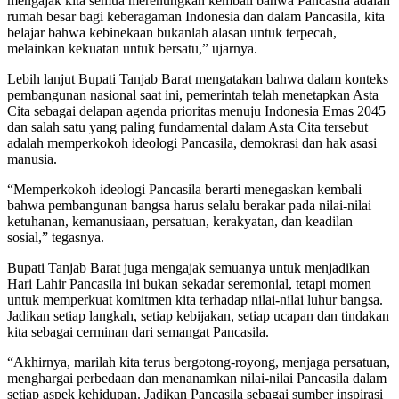
mengajak kita semua merenungkan kembali bahwa Pancasila adalah
rumah besar bagi keberagaman Indonesia dan dalam Pancasila, kita
belajar bahwa kebinekaan bukanlah alasan untuk terpecah,
melainkan kekuatan untuk bersatu,” ujarnya.
Lebih lanjut Bupati Tanjab Barat mengatakan bahwa dalam konteks
pembangunan nasional saat ini, pemerintah telah menetapkan Asta
Cita sebagai delapan agenda prioritas menuju Indonesia Emas 2045
dan salah satu yang paling fundamental dalam Asta Cita tersebut
adalah memperkokoh ideologi Pancasila, demokrasi dan hak asasi
manusia.
“Memperkokoh ideologi Pancasila berarti menegaskan kembali
bahwa pembangunan bangsa harus selalu berakar pada nilai-nilai
ketuhanan, kemanusiaan, persatuan, kerakyatan, dan keadilan
sosial,” tegasnya.
Bupati Tanjab Barat juga mengajak semuanya untuk menjadikan
Hari Lahir Pancasila ini bukan sekadar seremonial, tetapi momen
untuk memperkuat komitmen kita terhadap nilai-nilai luhur bangsa.
Jadikan setiap langkah, setiap kebijakan, setiap ucapan dan tindakan
kita sebagai cerminan dari semangat Pancasila.
“Akhirnya, marilah kita terus bergotong-royong, menjaga persatuan,
menghargai perbedaan dan menanamkan nilai-nilai Pancasila dalam
setiap aspek kehidupan. Jadikan Pancasila sebagai sumber inspirasi