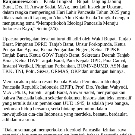
Ranjaunews.com –
Kuala Tungkal – Bupati Tanjung Jabung
Barat, Drs. H. Anwar Sadat, M.Ag, menjadi Inspektur Upacara
dalam rangka memperingati Hari Lahir Pancasila Tahun 2025 yang
dilaksanakan di Lapangan Alun-Alun Kota Kuala Tungkal dengan
mengusung tema “Memperkokoh Ideologi Pancasila Menuju
Indonesia Raya,” Senin (2/6).
Upacara peringatan tersebut turut dihadiri oleh Wakil Bupati Tanjab
Barat, Pimpinan DPRD Tanjab Barat, Unsur Forkopimda, Ketua
Pengadilan Agama, Ketua Pengadilan Negeri, Ketua TP PKK
Tanjab Barat, Ketua GOW Tanjab Barat, Sekretaris Daerah Tanjab
Barat, Ketua DWP Tanjab Barat, Para Kepala OPD, Para Camat,
Instansi Vertikal, Pimpinan Perbankan, BUMN-BUMD, ASN dan
TKK, TNI, Polri, Siswa, ORMAS, OKP dan undangan lainnya.
Membacakan pidato resmi Kepala Badan Pembinaan Ideologi
Pancasila Republik Indonesia (BPIP), Prof. Drs. Yudian Wahyudi,
M.A., Ph.D., Bupati Tanjab Barat, Anwar Sadat, menyampaikan
bahwa Pancasila bukan sekedar dokumen historis atau teks normatif
yang tertulis dalam pembukaan UUD 1945, Ia adalah jiwa bangsa,
pedoman hidup bersama, serta bintang penuntun dalam
mewujudkan cita-cita Indonesia yang merdeka, bersatu, berdaulat,
adil dan makmur.
“Dalam semangat memperkokoh ideologi Pancasila, izinkan saya