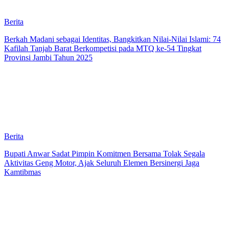
Berita
Berkah Madani sebagai Identitas, Bangkitkan Nilai-Nilai Islami: 74
Kafilah Tanjab Barat Berkompetisi pada MTQ ke-54 Tingkat
Provinsi Jambi Tahun 2025
Berita
Bupati Anwar Sadat Pimpin Komitmen Bersama Tolak Segala
Aktivitas Geng Motor, Ajak Seluruh Elemen Bersinergi Jaga
Kamtibmas