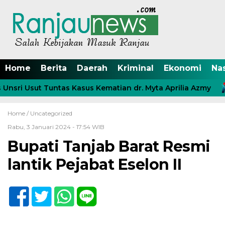
Home
Berita
Daerah
Kriminal
Ekonomi
Na
sri Usut Tuntas Kasus Kematian dr. Myta Aprilia Azmy
Home /
Uncategorized
Rabu, 3 Januari 2024 - 17:54 WIB
Bupati Tanjab Barat Resmi
lantik Pejabat Eselon II