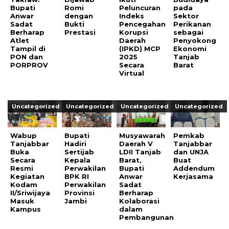
Bupati
Romi
Peluncuran
pada
Anwar
dengan
Indeks
Sektor
Sadat
Bukti
Pencegahan
Perikanan
Berharap
Prestasi
Korupsi
sebagai
Atlet
Daerah
Penyokong
Tampil di
(IPKD) MCP
Ekonomi
PON dan
2025
Tanjab
PORPROV
Secara
Barat
Virtual
Uncategorized
Uncategorized
Uncategorized
Uncategorized
Wabup
Bupati
Musyawarah
Pemkab
Tanjabbar
Hadiri
Daerah V
Tanjabbar
Buka
Sertijab
LDII Tanjab
dan UNJA
Secara
Kepala
Barat,
Buat
Resmi
Perwakilan
Bupati
Addendum
Kegiatan
BPK RI
Anwar
Kerjasama
Kodam
Perwakilan
Sadat
II/Sriwijaya
Provinsi
Berharap
Masuk
Jambi
Kolaborasi
Kampus
dalam
Pembangunan