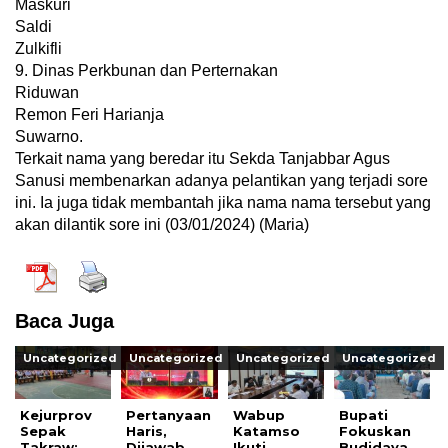
Maskuri
Saldi
Zulkifli
9. Dinas Perkbunan dan Perternakan
Riduwan
Remon Feri Harianja
Suwarno.
Terkait nama yang beredar itu Sekda Tanjabbar Agus
Sanusi membenarkan adanya pelantikan yang terjadi sore
ini. Ia juga tidak membantah jika nama nama tersebut yang
akan dilantik sore ini (03/01/2024) (Maria)
Baca Juga
Uncategorized
Uncategorized
Uncategorized
Uncategorized
Kejurprov
Pertanyaan
Wabup
Bupati
Sepak
Haris,
Katamso
Fokuskan
Takraw:
Dijawab
Ikuti
Budidaya