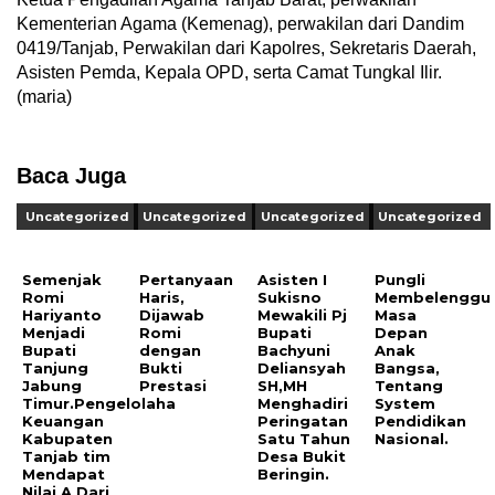
Kementerian Agama (Kemenag), perwakilan dari Dandim
0419/Tanjab, Perwakilan dari Kapolres, Sekretaris Daerah,
Asisten Pemda, Kepala OPD, serta Camat Tungkal Ilir.
(maria)
Baca Juga
Uncategorized
Uncategorized
Uncategorized
Uncategorized
Semenjak
Pertanyaan
Asisten I
Pungli
Romi
Haris,
Sukisno
Membelenggu
Hariyanto
Dijawab
Mewakili Pj
Masa
Menjadi
Romi
Bupati
Depan
Bupati
dengan
Bachyuni
Anak
Tanjung
Bukti
Deliansyah
Bangsa,
Jabung
Prestasi
SH,MH
Tentang
Timur.Pengelolaha
Menghadiri
System
Keuangan
Peringatan
Pendidikan
Kabupaten
Satu Tahun
Nasional.
Tanjab tim
Desa Bukit
Mendapat
Beringin.
Nilai A Dari