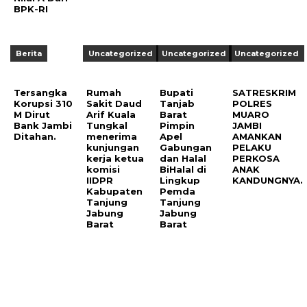
BPK-RI
Berita
Uncategorized
Uncategorized
Uncategorized
Tersangka
Rumah
Bupati
SATRESKRIM
Korupsi 310
Sakit Daud
Tanjab
POLRES
M Dirut
Arif Kuala
Barat
MUARO
Bank Jambi
Tungkal
Pimpin
JAMBI
Ditahan.
menerima
Apel
AMANKAN
kunjungan
Gabungan
PELAKU
kerja ketua
dan Halal
PERKOSA
komisi
BiHalal di
ANAK
IIDPR
Lingkup
KANDUNGNYA.
Kabupaten
Pemda
Tanjung
Tanjung
Jabung
Jabung
Barat
Barat