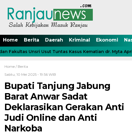
Home
Berita
Daerah
Kriminal
Ekonomi
Na
n Fakultas Unsri Usut Tuntas Kasus Kematian dr. Myta April
Home /
Berita
Sabtu, 10 Mei 2025 - 19:56 WIB
Bupati Tanjung Jabung
Barat Anwar Sadat
Deklarasikan Gerakan Anti
Judi Online dan Anti
Narkoba