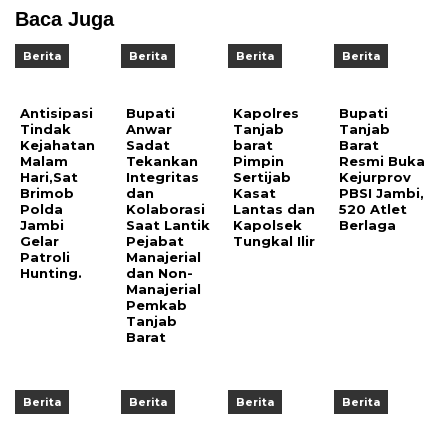
Baca Juga
Berita
Berita
Berita
Berita
Antisipasi
Bupati
Kapolres
Bupati
Tindak
Anwar
Tanjab
Tanjab
Kejahatan
Sadat
barat
Barat
Malam
Tekankan
Pimpin
Resmi Buka
Hari,Sat
Integritas
Sertijab
Kejurprov
Brimob
dan
Kasat
PBSI Jambi,
Polda
Kolaborasi
Lantas dan
520 Atlet
Jambi
Saat Lantik
Kapolsek
Berlaga
Gelar
Pejabat
Tungkal Ilir
Patroli
Manajerial
Hunting.
dan Non-
Manajerial
Pemkab
Tanjab
Barat
Berita
Berita
Berita
Berita