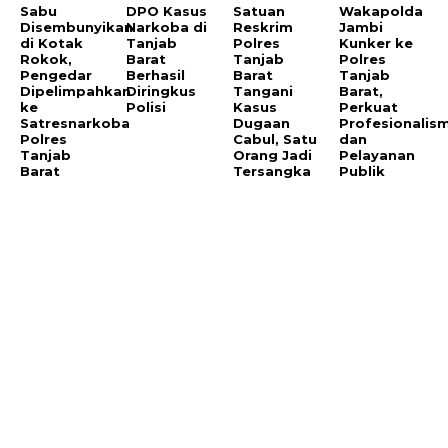
Sabu
DPO Kasus
Satuan
Wakapolda
Disembunyikan
Narkoba di
Reskrim
Jambi
di Kotak
Tanjab
Polres
Kunker ke
Rokok,
Barat
Tanjab
Polres
Pengedar
Berhasil
Barat
Tanjab
Dipelimpahkan
Diringkus
Tangani
Barat,
ke
Polisi
Kasus
Perkuat
Satresnarkoba
Dugaan
Profesionalis
Polres
Cabul, Satu
dan
Tanjab
Orang Jadi
Pelayanan
Barat
Tersangka
Publik