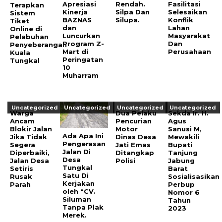
Apresiasi
Rendah.
Fasilitasi
Terapkan
Kinerja
Silpa Dan
Selesaikan
Sistem
BAZNAS
Silupa.
Konflik
Tiket
dan
Lahan
Online di
Luncurkan
Masyarakat
Pelabuhan
Program Z-
Dan
Penyeberangan
Mart di
Perusahaan
Kuala
Peringatan
Tungkal
10
Muharram
Uncategorized
Uncategorized
Uncategorized
Uncategorized
Warga
Dua Pelaku
Sekda Ir. H.
Ancam
Pencurian
Agus
Blokir Jalan
Motor
Sanusi M,
Ada Apa Ini
Jika Tidak
Dinas Desa
Mewakili
Pengerasan
Segera
Jati Emas
Bupati
Jalan Di
Diperbaiki,
Ditangkap
Tanjung
Desa
Jalan Desa
Polisi
Jabung
Tungkal
Setiris
Barat
Satu Di
Rusak
Sosialisasikan
Kerjakan
Parah
Perbup
oleh “CV.
Nomor 6
Siluman
Tahun
Tanpa Plak
2023
Merek.