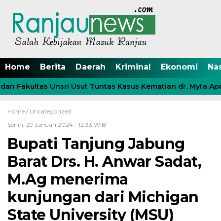
Home
Berita
Daerah
Kriminal
Ekonomi
Na
n Fakultas Unsri Usut Tuntas Kasus Kematian dr. Myta April
Home /
Uncategorized
Senin, 29 Januari 2024 - 12:33 WIB
Bupati Tanjung Jabung
Barat Drs. H. Anwar Sadat,
M.Ag menerima
kunjungan dari Michigan
State University (MSU)