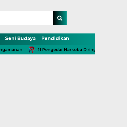
Seni Budaya
Pendidikan
nan
11 Pengedar Narkoba Diringkus, Termasuk Dua Ke