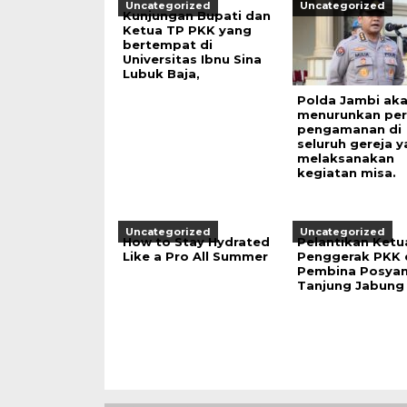
Uncategorized
Uncategorized
Kunjungan Bupati dan
Ketua TP PKK yang
bertempat di
Universitas Ibnu Sina
Lubuk Baja,
Polda Jambi ak
menurunkan per
pengamanan di
seluruh gereja 
melaksanakan
kegiatan misa.
Uncategorized
Uncategorized
How to Stay Hydrated
Pelantikan Ketu
Like a Pro All Summer
Penggerak PKK 
Pembina Posya
Tanjung Jabung 