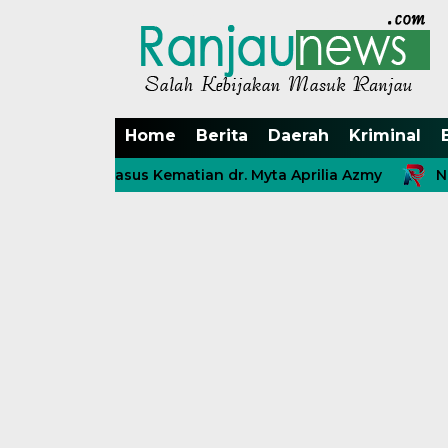
Home
Berita
Daerah
Kriminal
untas Kasus Kematian dr. Myta Aprilia Azmy
Nasabah 