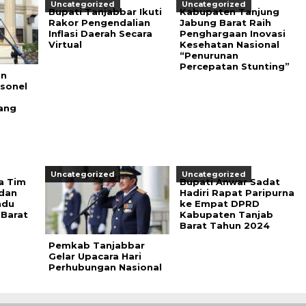
Uncategorized
Uncategorized
Bupati Tanjabbar Ikuti
Kabupaten Tanjung
Rakor Pengendalian
Jabung Barat Raih
Inflasi Daerah Secara
Penghargaan Inovasi
Virtual
Kesehatan Nasional
“Penurunan
Percepatan Stunting”
an
sonel
yang
Uncategorized
Uncategorized
a Tim
Bupati Anwar Sadat
dan
Hadiri Rapat Paripurna
ndu
ke Empat DPRD
Barat
Kabupaten Tanjab
Barat Tahun 2024
Pemkab Tanjabbar
Gelar Upacara Hari
Perhubungan Nasional