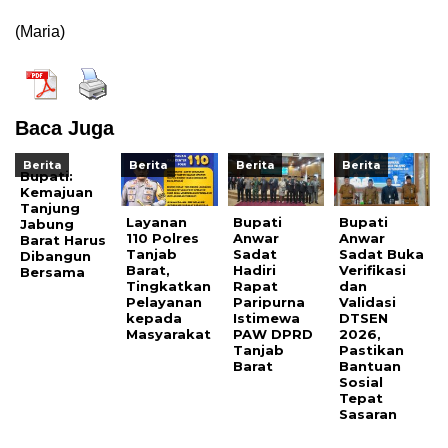
(Maria)
Baca Juga
Berita
Berita
Berita
Berita
Bupati:
Kemajuan
Tanjung
Layanan
Bupati
Bupati
Jabung
110 Polres
Anwar
Anwar
Barat Harus
Tanjab
Sadat
Sadat Buka
Dibangun
Barat,
Hadiri
Verifikasi
Bersama
Tingkatkan
Rapat
dan
Pelayanan
Paripurna
Validasi
kepada
Istimewa
DTSEN
Masyarakat
PAW DPRD
2026,
Tanjab
Pastikan
Barat
Bantuan
Sosial
Tepat
Sasaran