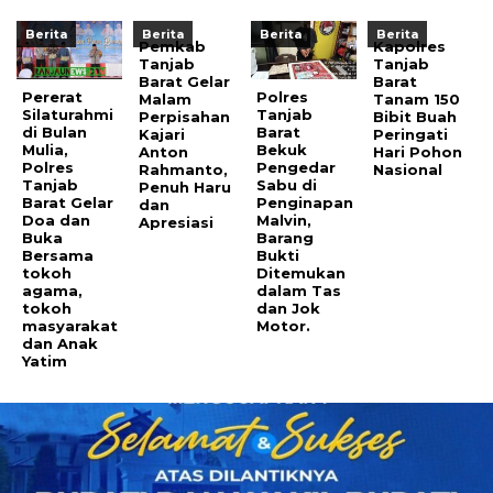
Berita
Berita
Berita
Berita
Pemkab
Kapolres
Tanjab
Tanjab
Barat Gelar
Barat
Pererat
Polres
Malam
Tanam 150
Silaturahmi
Tanjab
Perpisahan
Bibit Buah
di Bulan
Barat
Kajari
Peringati
Mulia,
Bekuk
Anton
Hari Pohon
Polres
Pengedar
Rahmanto,
Nasional
Tanjab
Sabu di
Penuh Haru
Barat Gelar
Penginapan
dan
Doa dan
Malvin,
Apresiasi
Buka
Barang
Bersama
Bukti
tokoh
Ditemukan
agama,
dalam Tas
tokoh
dan Jok
masyarakat
Motor.
dan Anak
Yatim