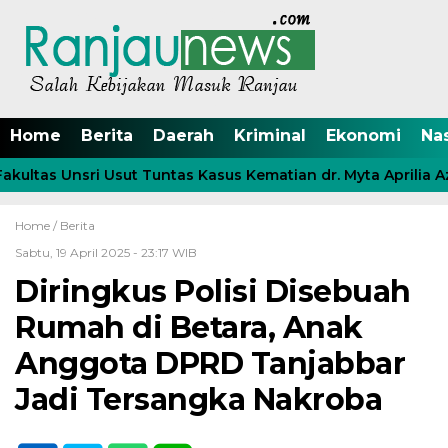
Home
Berita
Daerah
Kriminal
Ekonomi
Na
tas Unsri Usut Tuntas Kasus Kematian dr. Myta Aprilia Azm
Home /
Berita
Sabtu, 19 April 2025 - 23:17 WIB
Diringkus Polisi Disebuah
Rumah di Betara, Anak
Anggota DPRD Tanjabbar
Jadi Tersangka Nakroba