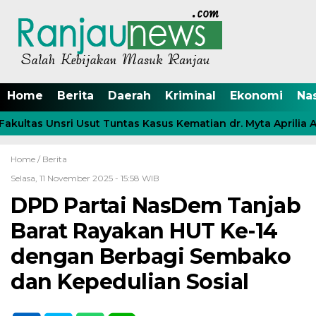
Home
Berita
Daerah
Kriminal
Ekonomi
Na
ltas Unsri Usut Tuntas Kasus Kematian dr. Myta Aprilia Azm
Home /
Berita
Selasa, 11 November 2025 - 15:58 WIB
DPD Partai NasDem Tanjab
Barat Rayakan HUT Ke-14
dengan Berbagi Sembako
dan Kepedulian Sosial