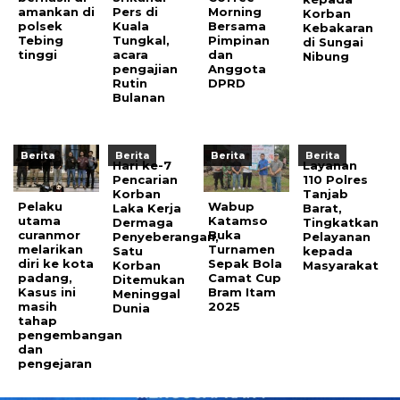
amankan di
Pers di
Morning
Korban
polsek
Kuala
Bersama
Kebakaran
Tebing
Tungkal,
Pimpinan
di Sungai
tinggi
acara
dan
Nibung
pengajian
Anggota
Rutin
DPRD
Bulanan
Berita
Berita
Berita
Berita
Hari ke-7
Layanan
Pencarian
110 Polres
Korban
Tanjab
Pelaku
Wabup
Laka Kerja
Barat,
utama
Katamso
Dermaga
Tingkatkan
curanmor
Buka
Penyeberangan,
Pelayanan
melarikan
Turnamen
Satu
kepada
diri ke kota
Sepak Bola
Korban
Masyarakat
padang,
Camat Cup
Ditemukan
Kasus ini
Bram Itam
Meninggal
masih
2025
Dunia
tahap
pengembangan
dan
pengejaran