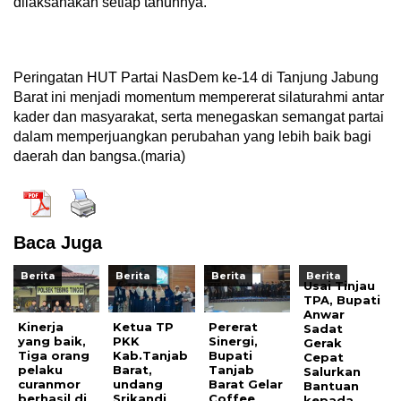
dilaksanakan setiap tahunnya.
Peringatan HUT Partai NasDem ke-14 di Tanjung Jabung
Barat ini menjadi momentum mempererat silaturahmi antar
kader dan masyarakat, serta menegaskan semangat partai
dalam memperjuangkan perubahan yang lebih baik bagi
daerah dan bangsa.(maria)
Baca Juga
Berita
Berita
Berita
Berita
Usai Tinjau
TPA, Bupati
Anwar
Kinerja
Ketua TP
Pererat
Sadat
yang baik,
PKK
Sinergi,
Gerak
Tiga orang
Kab.Tanjab
Bupati
Cepat
pelaku
Barat,
Tanjab
Salurkan
curanmor
undang
Barat Gelar
Bantuan
berhasil di
Srikandi
Coffee
kepada