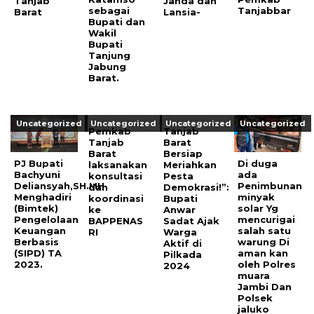
Tanjab
Janda dan
sebagai
Tanjabbar
Barat
Lansia-
Bupati dan
Wakil
Bupati
Tanjung
Jabung
Barat.
Uncategorized
Uncategorized
Uncategorized
Uncategorized
Pemkab
Tanjab
Tanjab
Barat
Barat
Bersiap
PJ Bupati
Di duga
laksanakan
Meriahkan
Bachyuni
ada
konsultasi
Pesta
Deliansyah,SH.MH
Penimbunan
dan
Demokrasi!”:
Menghadiri
minyak
koordinasi
Bupati
(Bimtek)
solar Yg
ke
Anwar
Pengelolaan
mencurigai
BAPPENAS
Sadat Ajak
Keuangan
salah satu
RI
Warga
Berbasis
warung Di
Aktif di
(SIPD) TA
aman kan
Pilkada
2023.
oleh Polres
2024
muara
Jambi Dan
Polsek
jaluko