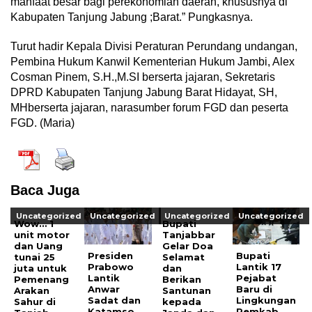
manfaat besar bagi perekonomian daerah, khususnya di
Kabupaten Tanjung Jabung ;Barat.” Pungkasnya.
Turut hadir Kepala Divisi Peraturan Perundang undangan,
Pembina Hukum Kanwil Kementerian Hukum Jambi, Alex
Cosman Pinem, S.H.,M.SI berserta jajaran, Sekretaris
DPRD Kabupaten Tanjung Jabung Barat Hidayat, SH,
MHberserta jajaran, narasumber forum FGD dan peserta
FGD. (Maria)
Baca Juga
Uncategorized
Uncategorized
Uncategorized
Uncategorized
Wow… 1
Bupati
unit motor
Tanjabbar
dan Uang
Gelar Doa
Presiden
Bupati
tunai 25
Selamat
Prabowo
Lantik 17
juta untuk
dan
Lantik
Pejabat
Pemenang
Berikan
Anwar
Baru di
Arakan
Santunan
Sadat dan
Lingkungan
Sahur di
kepada
Katamso
Pemkab