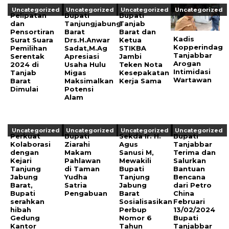
Uncategorized
Uncategorized
Uncategorized
Uncategorized
Pelipatan
Bupati
Bupati
dan
Tanjungjabung
Tanjab
Pensortiran
Barat
Barat dan
Kadis
Surat Suara
Drs.H.Anwar
Ketua
Kopperindag
Pemilihan
Sadat,M.Ag
STIKBA
Tanjabbar
Serentak
Apresiasi
Jambi
Arogan
2024 di
Usaha Hulu
Teken Nota
Intimidasi
Tanjab
Migas
Kesepakatan
Wartawan
Barat
Maksimalkan
Kerja Sama
Dimulai
Potensi
Alam
Uncategorized
Uncategorized
Uncategorized
Uncategorized
Perkuat
Bupati
Sekda Ir. H.
Bupati
Kolaborasi
Ziarahi
Agus
Tanjabbar
dengan
Makam
Sanusi M,
Terima dan
Kejari
Pahlawan
Mewakili
Salurkan
Tanjung
di Taman
Bupati
Bantuan
Jabung
Yudha
Tanjung
Bencana
Barat,
Satria
Jabung
dari Petro
Bupati
Pengabuan
Barat
China
serahkan
Sosialisasikan
Februari
hibah
Perbup
13/02/2024
Gedung
Nomor 6
Bupati
Kantor
Tahun
Tanjabbar