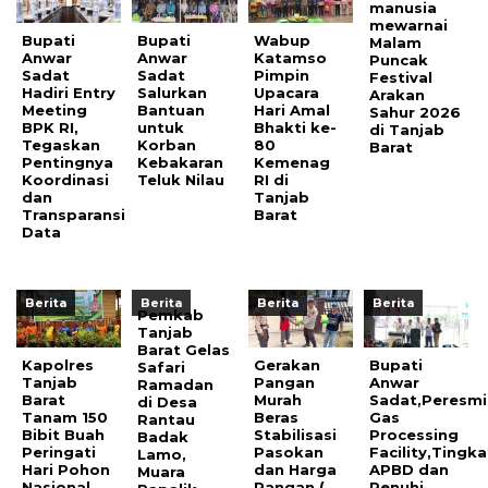
manusia
mewarnai
Bupati
Bupati
Wabup
Malam
Anwar
Anwar
Katamso
Puncak
Sadat
Sadat
Pimpin
Festival
Hadiri Entry
Salurkan
Upacara
Arakan
Meeting
Bantuan
Hari Amal
Sahur 2026
BPK RI,
untuk
Bhakti ke-
di Tanjab
Tegaskan
Korban
80
Barat
Pentingnya
Kebakaran
Kemenag
Koordinasi
Teluk Nilau
RI di
dan
Tanjab
Transparansi
Barat
Data
Berita
Berita
Berita
Berita
Pemkab
Tanjab
Barat Gelas
Kapolres
Gerakan
Bupati
Safari
Tanjab
Pangan
Anwar
Ramadan
Barat
Murah
Sadat,Peresm
di Desa
Tanam 150
Beras
Gas
Rantau
Bibit Buah
Stabilisasi
Processing
Badak
Peringati
Pasokan
Facility,Tingk
Lamo,
Hari Pohon
dan Harga
APBD dan
Muara
Nasional
Pangan (
Penuhi