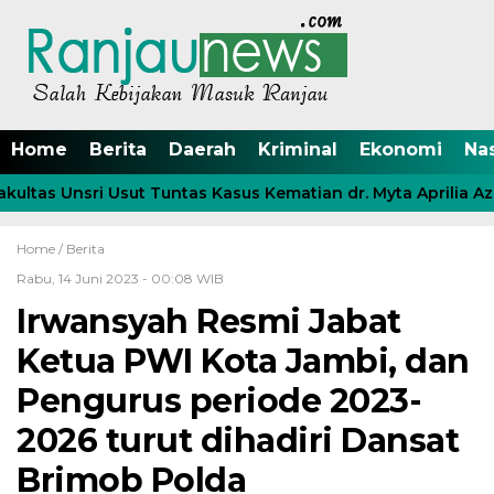
Home
Berita
Daerah
Kriminal
Ekonomi
Na
ltas Unsri Usut Tuntas Kasus Kematian dr. Myta Aprilia Azm
Home /
Berita
Rabu, 14 Juni 2023 - 00:08 WIB
Irwansyah Resmi Jabat
Ketua PWI Kota Jambi, dan
Pengurus periode 2023-
2026 turut dihadiri Dansat
Brimob Polda