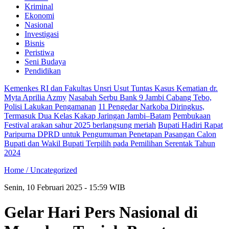
Kriminal
Ekonomi
Nasional
Investigasi
Bisnis
Peristiwa
Seni Budaya
Pendidikan
Kemenkes RI dan Fakultas Unsri Usut Tuntas Kasus Kematian dr.
Myta Aprilia Azmy
Nasabah Serbu Bank 9 Jambi Cabang Tebo,
Polisi Lakukan Pengamanan
11 Pengedar Narkoba Diringkus,
Termasuk Dua Kelas Kakap Jaringan Jambi–Batam
Pembukaan
Festival arakan sahur 2025 berlangsung meriah
Bupati Hadiri Rapat
Paripurna DPRD untuk Pengumuman Penetapan Pasangan Calon
Bupati dan Wakil Bupati Terpilih pada Pemilihan Serentak Tahun
2024
Home /
Uncategorized
Senin, 10 Februari 2025 - 15:59 WIB
Gelar Hari Pers Nasional di