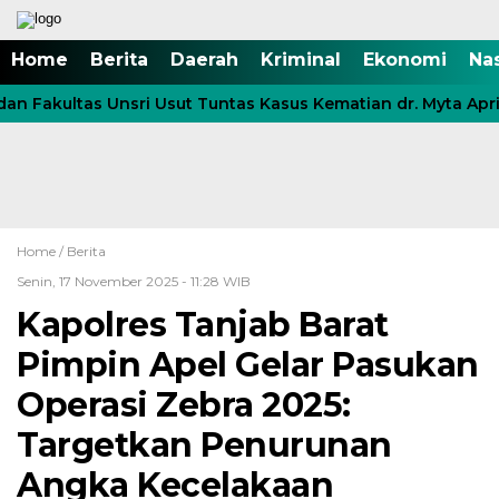
Home
Berita
Daerah
Kriminal
Ekonomi
Na
 Fakultas Unsri Usut Tuntas Kasus Kematian dr. Myta Aprili
Home /
Berita
Senin, 17 November 2025 - 11:28 WIB
Kapolres Tanjab Barat
Pimpin Apel Gelar Pasukan
Operasi Zebra 2025:
Targetkan Penurunan
Angka Kecelakaan