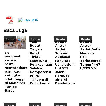
Baca Juga
Berita
Berita
Berita
Berita
Wakil
Bupati
Bupati
Bupati
Anwar
Anwar
Tanjab
Sadat
Sadat Buka
34
Barat
Terima
Manasik
personel
Tinjau
Audiensi
Haji
secara
Langsung
Fakultas
Terintegrasi
resmi
Pelaksanaan
Ushuluddin
Tahun 1447
menyandang
Seleksi
UIN STS
H/2026 M
pangkat
Kompetensi
Jambi,
setingkat
PPPK
Perkuat
lebih tinggi
Tahap II di
Sinergi
di Mapolres
Kota Jambi
Pendidikan
Tanjab
Barat
Berita
Berita
Berita
Berita