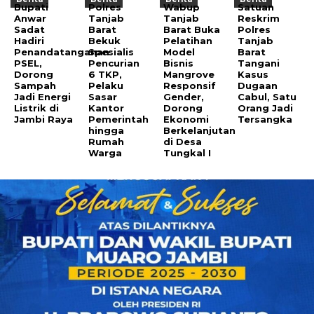
Bupati
Polres
Wabup
Satuan
Anwar
Tanjab
Tanjab
Reskrim
Sadat
Barat
Barat Buka
Polres
Hadiri
Bekuk
Pelatihan
Tanjab
Penandatanganan
Spesialis
Model
Barat
PSEL,
Pencurian
Bisnis
Tangani
Dorong
6 TKP,
Mangrove
Kasus
Sampah
Pelaku
Responsif
Dugaan
Jadi Energi
Sasar
Gender,
Cabul, Satu
Listrik di
Kantor
Dorong
Orang Jadi
Jambi Raya
Pemerintah
Ekonomi
Tersangka
hingga
Berkelanjutan
Rumah
di Desa
Warga
Tungkal I