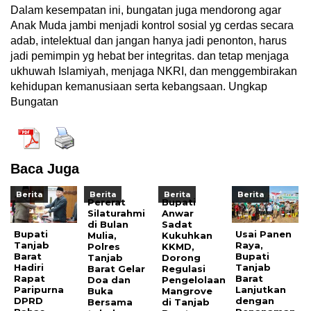
Dalam kesempatan ini, bungatan juga mendorong agar
Anak Muda jambi menjadi kontrol sosial yg cerdas secara
adab, intelektual dan jangan hanya jadi penonton, harus
jadi pemimpin yg hebat ber integritas. dan tetap menjaga
ukhuwah Islamiyah, menjaga NKRI, dan menggembirakan
kehidupan kemanusiaan serta kebangsaan. Ungkap
Bungatan
Baca Juga
Berita
Berita
Berita
Berita
Pererat
Bupati
Silaturahmi
Anwar
di Bulan
Sadat
Bupati
Usai Panen
Mulia,
Kukuhkan
Tanjab
Raya,
Polres
KKMD,
Barat
Bupati
Tanjab
Dorong
Hadiri
Tanjab
Barat Gelar
Regulasi
Rapat
Barat
Doa dan
Pengelolaan
Paripurna
Lanjutkan
Buka
Mangrove
DPRD
dengan
Bersama
di Tanjab