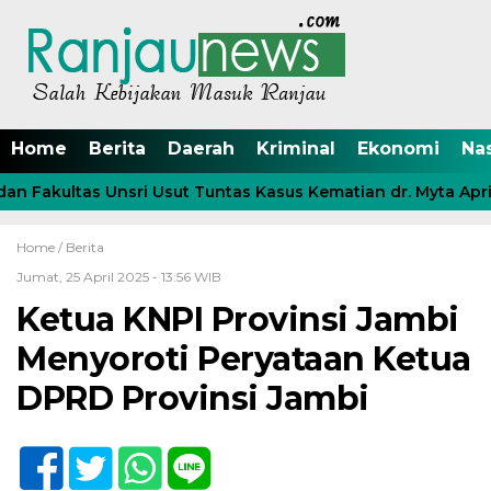
Home
Berita
Daerah
Kriminal
Ekonomi
Na
 Fakultas Unsri Usut Tuntas Kasus Kematian dr. Myta April
Home /
Berita
Jumat, 25 April 2025 - 13:56 WIB
Ketua KNPI Provinsi Jambi
Menyoroti Peryataan Ketua
DPRD Provinsi Jambi