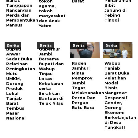
Bahas
Penanaman
tokoh
Barat
Tanggapan
Bibit
agama,
Rancangan
Jagung di
tokoh
Perda dan
Tebing
masyarakat
Pembentukan
Tinggi
dan Anak
Pansus
Yatim
Berita
Berita
Berita
Berita
Bupati
Gubernur
Anwar
Jambi
Sadat Buka
Bersama
Raden
Wabup
Pelatihan
Bupati dan
Jamhuri
Tanjab
Peningkatan
Wabup
Minta
Barat Buka
Mutu
Tinjau
Pemprov
Pelatihan
UMKM,
Lokasi
Jambi
Model
Dorong
Kebakaran
Tegas
Bisnis
Produk
serta
Melaksanakan
Mangrove
Lokal
Serahkan
Perda Dan
Responsif
Tanjab
Bantuan di
Pergup
Gender,
Barat
Teluk Nilau
Batu Bara
Dorong
Tembus
Ekonomi
Pasar
Berkelanjutan
Nasional
di Desa
Tungkal I