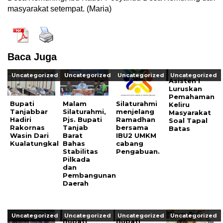
masyarakat setempat. (Maria)
Baca Juga
Uncategorized
Uncategorized
Uncategorized
Uncategorized
Asisten I
Luruskan
Pemahaman
Bupati
Malam
Silaturahmi
Keliru
Tanjabbar
Silaturahmi,
menjelang
Masyarakat
Hadiri
Pjs. Bupati
Ramadhan
Soal Tapal
Rakornas
Tanjab
bersama
Batas
Wasin Dari
Barat
IBU2 UMKM
Kualatungkal
Bahas
cabang
Stabilitas
Pengabuan.
Pilkada
dan
Pembangunan
Daerah
Uncategorized
Uncategorized
Uncategorized
Uncategorized
Bupati
Bupati