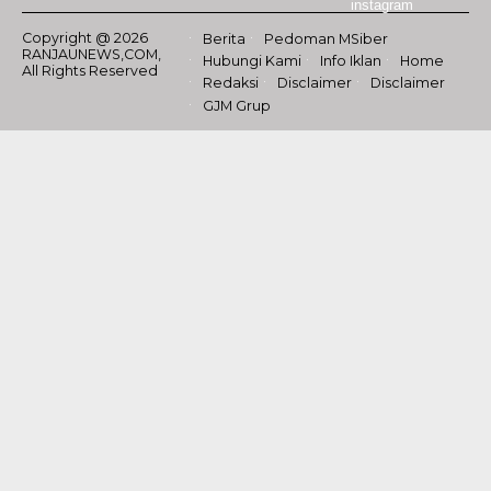
Copyright @ 2026
Berita
Pedoman MSiber
RANJAUNEWS,COM,
Hubungi Kami
Info Iklan
Home
All Rights Reserved
Redaksi
Disclaimer
Disclaimer
GJM Grup