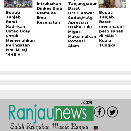
Intruksikan
Tanjungjabung
Dinkes Bina
Barat
Bupati
Bupati
Pramuka
Drs.H.Anwar
Tanjab
Tanjab
Ilmu
Sadat,M.Ag
Barat
Barat
Kesehatan
Apresiasi
Hadirkan
menghadiri
Usaha Hulu
Ustad Ucay
perpisahan
Migas
untuk
di MAN 1
Maksimalkan
Memeriahkan
Kuala
Potensi
Peringatan
Tungkal
Alam
Isra’ Mi’raj
1446 H