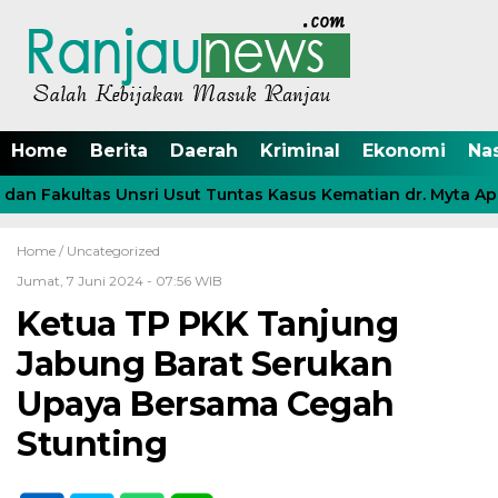
Home
Berita
Daerah
Kriminal
Ekonomi
Na
an Fakultas Unsri Usut Tuntas Kasus Kematian dr. Myta Apri
Home /
Uncategorized
Jumat, 7 Juni 2024 - 07:56 WIB
Ketua TP PKK Tanjung
Jabung Barat Serukan
Upaya Bersama Cegah
Stunting