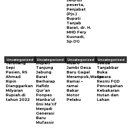
peserta,
Penjabat
(Pjs.)
Bupati
Tanjab
Barat, dr. H.
MHD Fery
Kusnadi,
Sp.OG
Uncategorized
Uncategorized
Uncategorized
Uncategorized
Terbilang
Bupati
Muaro
Sekda
Sepi
Tanjung
Jambi Desa
Tanjabbar
Pasien, RS
Jabung
Baru Gagal
Buka
Ahmad
Barat
Merampok,Warga
Secara
Ripin
Berharap
Ramai –
Resmi FGD
Dianggarkan
Hafidz
ramai
Pencegahan
Milyaran
Qur’an
Bakar
Kebakaran
Rupiah.di
Ponpes
Motor
Hutan dan
tahun 2022
Manba’ul
Pelaku
Lahan
Ilmi Ma’rif
Menjadi
Generasi
Baru
Mufassir