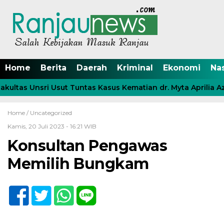
Home
Berita
Daerah
Kriminal
Ekonomi
Na
ltas Unsri Usut Tuntas Kasus Kematian dr. Myta Aprilia Azm
Home /
Uncategorized
Kamis, 20 Juli 2023 - 16:21 WIB
Konsultan Pengawas
Memilih Bungkam