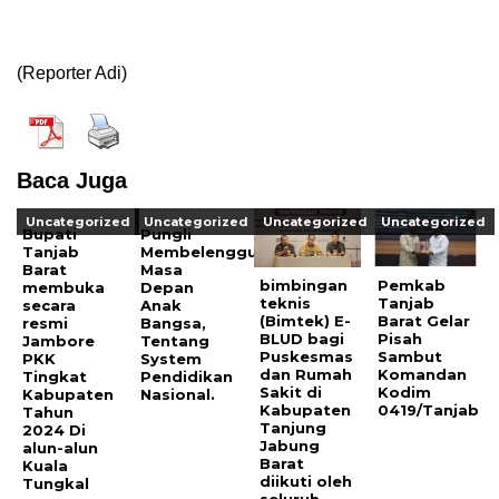
(Reporter Adi)
Baca Juga
Uncategorized
Uncategorized
Uncategorized
Uncategorized
Bupati
Pungli
Tanjab
Membelenggu
Barat
Masa
bimbingan
Pemkab
membuka
Depan
teknis
Tanjab
secara
Anak
(Bimtek) E-
Barat Gelar
resmi
Bangsa,
BLUD bagi
Pisah
Jambore
Tentang
Puskesmas
Sambut
PKK
System
dan Rumah
Komandan
Tingkat
Pendidikan
Sakit di
Kodim
Kabupaten
Nasional.
Kabupaten
0419/Tanjab
Tahun
Tanjung
2024 Di
Jabung
alun-alun
Barat
Kuala
diikuti oleh
Tungkal
seluruh