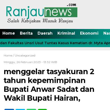
Home
Berita
Daerah
Kriminal
Ekonomi
Na
n Fakultas Unsri Usut Tuntas Kasus Kematian dr. Myta April
Home /
Uncategorized
Minggu, 26 Februari 2023 - 13:32 WIB
menggelar tasyakuran 2
tahun kepemimpinan
Bupati Anwar Sadat dan
Wakil Bupati Hairan,