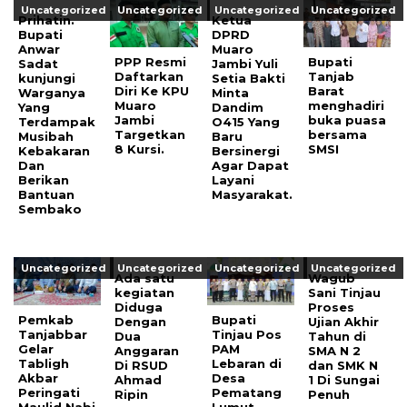
Uncategorized
Uncategorized
Uncategorized
Uncategorized
Prihatin.
Ketua
Bupati
DPRD
Anwar
Muaro
PPP Resmi
Bupati
Sadat
Jambi Yuli
Daftarkan
Tanjab
kunjungi
Setia Bakti
Diri Ke KPU
Barat
Warganya
Minta
Muaro
menghadiri
Yang
Dandim
Jambi
buka puasa
Terdampak
O415 Yang
Targetkan
bersama
Musibah
Baru
8 Kursi.
SMSI
Kebakaran
Bersinergi
Dan
Agar Dapat
Berikan
Layani
Bantuan
Masyarakat.
Sembako
Uncategorized
Uncategorized
Uncategorized
Uncategorized
Ada satu
Wagub
kegiatan
Sani Tinjau
Diduga
Proses
Pemkab
Bupati
Dengan
Ujian Akhir
Tanjabbar
Tinjau Pos
Dua
Tahun di
Gelar
PAM
Anggaran
SMA N 2
Tabligh
Lebaran di
Di RSUD
dan SMK N
Akbar
Desa
Ahmad
1 Di Sungai
Peringati
Pematang
Ripin
Penuh
Maulid Nabi
Lumut,