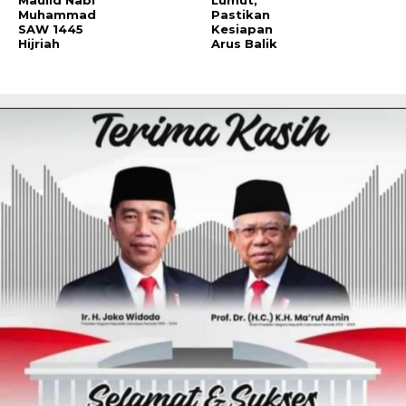
Muhammad
Pastikan
SAW 1445
Kesiapan
Hijriah
Arus Balik