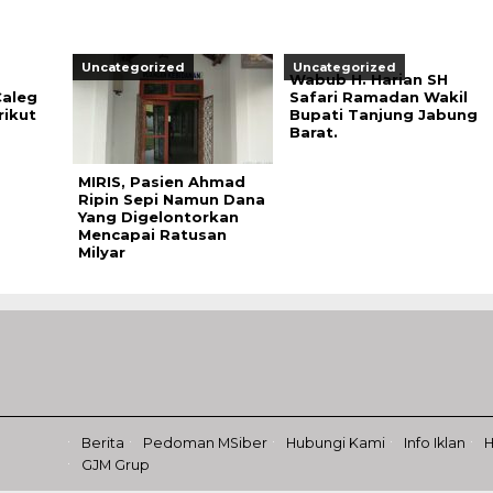
Uncategorized
Uncategorized
Wabub H. Harian SH
aleg
Safari Ramadan Wakil
rikut
Bupati Tanjung Jabung
Barat.
MIRIS, Pasien Ahmad
Ripin Sepi Namun Dana
Yang Digelontorkan
Mencapai Ratusan
Milyar
Berita
Pedoman MSiber
Hubungi Kami
Info Iklan
GJM Grup