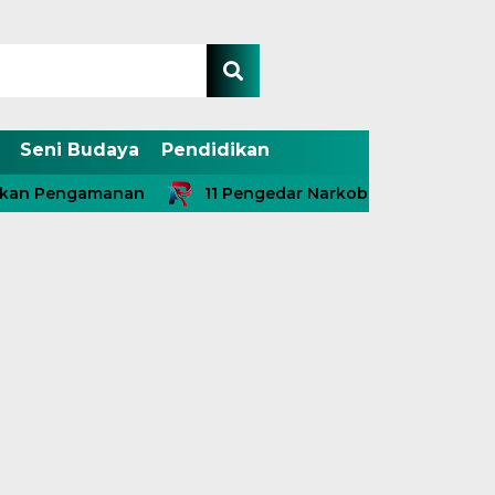
Seni Budaya
Pendidikan
engamanan
11 Pengedar Narkoba Diringkus, Termasuk 