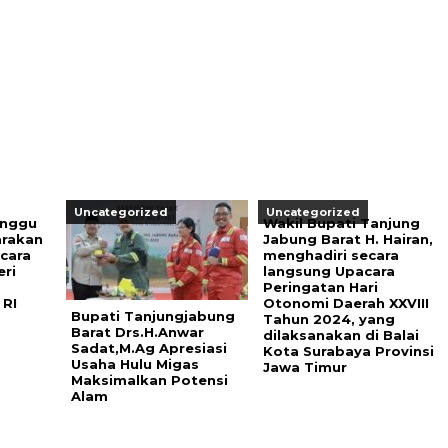
Uncategorized
Uncategorized
inggu
Wakil Bupati Tanjung
arakan
Jabung Barat H. Hairan,
ecara
menghadiri secara
eri
langsung Upacara
Peringatan Hari
 RI
Otonomi Daerah XXVIII
Bupati Tanjungjabung
Tahun 2024, yang
Barat Drs.H.Anwar
dilaksanakan di Balai
Sadat,M.Ag Apresiasi
Kota Surabaya Provinsi
Usaha Hulu Migas
Jawa Timur
Maksimalkan Potensi
Alam