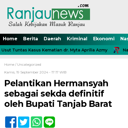
Home
Berita
Daerah
Kriminal
Ekonomi
Na
ut Tuntas Kasus Kematian dr. Myta Aprilia Azmy
Nasa
Home /
Uncategorized
Kamis, 19 September 2024 - 17:17 WIB
Pelantikan Hermansyah
sebagai sekda definitif
oleh Bupati Tanjab Barat