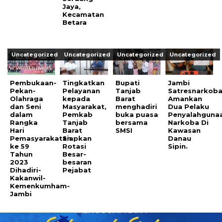
Jaya,
Kecamatan
Betara
Uncategorized
Uncategorized
Uncategorized
Uncategorized
Pembukaan-
Tingkatkan
Bupati
Jambi
Pekan-
Pelayanan
Tanjab
Satresnarkob
Olahraga
kepada
Barat
Amankan
dan Seni
Masyarakat,
menghadiri
Dua Pelaku
dalam
Pemkab
buka puasa
Penyalahguna
Rangka
Tanjab
bersama
Narkoba Di
Hari
Barat
SMSI
Kawasan
Pemasyarakatan
Siapkan
Danau
ke 59
Rotasi
Sipin.
Tahun
Besar-
2023
besaran
Dihadiri-
Pejabat
Kakanwil-
Kemenkumham-
Jambi