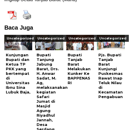
Baca Juga
Uncategorized
Uncategorized
Uncategorized
Uncategorized
Kunjungan
Bupati
Bupati
Pjs. Bupati
Bupati dan
Tanjung
Tanjab
Tanjab
Ketua TP
Jabung
Barat
Barat
PKK yang
Barat, Drs.
Melakukan
Kunjungi
bertempat
H. Anwar
Kunker Ke
Puskesmas
di
Sadat, M.
BAPPENAS
Rawat Inap
Universitas
Ag,
RI
Teluk Nilau
Ibnu Sina
melaksanakan
di
Lubuk Baja,
kegiatan
Kecamatan
Safari
Pengabuan
Jumat di
Masjid
Agung
Riyadhul
Jannah,
Desa
Serdang