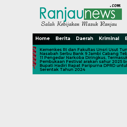
Home
Berita
Daerah
Kriminal
Kemenkes RI dan Fakultas Unsri Usut Tun
Nasabah Serbu Bank 9 Jambi Cabang Teb
11 Pengedar Narkoba Diringkus, Termasu
Pembukaan Festival arakan sahur 2025 b
Bupati Hadiri Rapat Paripurna DPRD unt
Serentak Tahun 2024