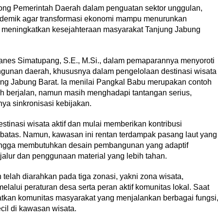
ng Pemerintah Daerah dalam penguatan sektor unggulan,
 akademik agar transformasi ekonomi mampu menurunkan
 meningkatkan kesejahteraan masyarakat Tanjung Jabung
anes Simatupang, S.E., M.Si., dalam pemaparannya menyoroti
gunan daerah, khususnya dalam pengelolaan destinasi wisata
g Jabung Barat. Ia menilai Pangkal Babu merupakan contoh
lah berjalan, namun masih menghadapi tantangan serius,
ya sinkronisasi kebijakan.
tinasi wisata aktif dan mulai memberikan kontribusi
rbatas. Namun, kawasan ini rentan terdampak pasang laut yang
 sehingga membutuhkan desain pembangunan yang adaptif
jalur dan penggunaan material yang lebih tahan.
elah diarahkan pada tiga zonasi, yakni zona wisata,
melalui peraturan desa serta peran aktif komunitas lokal. Saat
atkan komunitas masyarakat yang menjalankan berbagai fungsi
ecil di kawasan wisata.