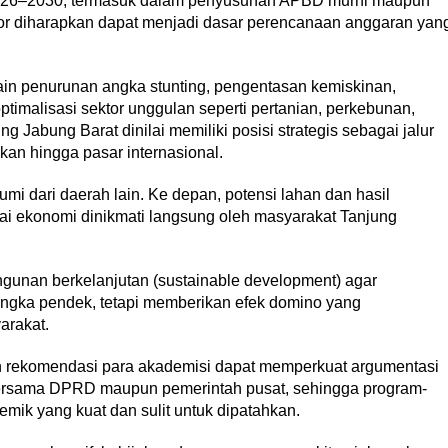
2026–2030, termasuk dalam penyusunan APBD murni maupun
or diharapkan dapat menjadi dasar perencanaan anggaran yan
lain penurunan angka stunting, pengentasan kemiskinan,
timalisasi sektor unggulan seperti pertanian, perkebunan,
 Jabung Barat dinilai memiliki posisi strategis sebagai jalur
hkan hingga pasar internasional.
 bumi dari daerah lain. Ke depan, potensi lahan dan hasil
lai ekonomi dinikmati langsung oleh masyarakat Tanjung
gunan berkelanjutan (sustainable development) agar
angka pendek, tetapi memberikan efek domino yang
arakat.
an rekomendasi para akademisi dapat memperkuat argumentasi
rsama DPRD maupun pemerintah pusat, sehingga program-
mik yang kuat dan sulit untuk dipatahkan.