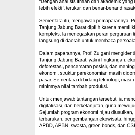
“Dengan analisis ilmiah dan akademik yang 
lebih efektif, terukur, dan benar-benar diras
Sementara itu, mengawali pemaparannya, Pro
Tanjung Jabung Barat dipilih karena memili
kompleks. Ia menegaskan peran perguruan ting
langsung di daerah untuk membaca persoala
Dalam paparannya, Prof. Zulgani mengident
Tanjung Jabung Barat, yakni lingkungan, ekon
deforestasi, pencemaran pesisir, dan meningk
ekonomi, struktur perekonomian masih didomi
pasar. Sementara di bidang teknologi, masih t
minimnya nilai tambah produksi.
Untuk menjawab tantangan tersebut, ia mendo
digitalisasi, dan berkelanjutan, guna mewuju
Sejumlah program ekonomi hijau diusulkan, m
terbarukan, pengembangan ekowisata, hingg
APBD, APBN, swasta, green bonds, dan CS