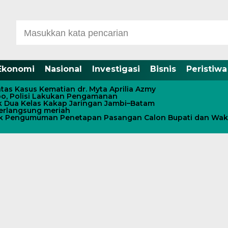
Ekonomi
Nasional
Investigasi
Bisnis
Peristiwa
tas Kasus Kematian dr. Myta Aprilia Azmy
o, Polisi Lakukan Pengamanan
k Dua Kelas Kakap Jaringan Jambi–Batam
erlangsung meriah
uk Pengumuman Penetapan Pasangan Calon Bupati dan Wakil 