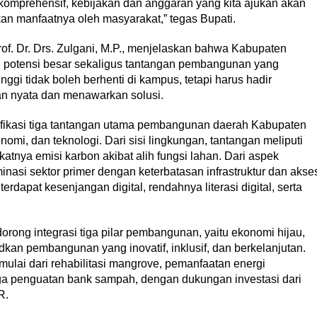
komprehensif, kebijakan dan anggaran yang kita ajukan akan
akan manfaatnya oleh masyarakat,” tegas Bupati.
f. Dr. Drs. Zulgani, M.P., menjelaskan bahwa Kabupaten
ki potensi besar sekaligus tantangan pembangunan yang
gi tidak boleh berhenti di kampus, tetapi harus hadir
n nyata dan menawarkan solusi.
ifikasi tiga tantangan utama pembangunan daerah Kabupaten
omi, dan teknologi. Dari sisi lingkungan, tantangan meliputi
atnya emisi karbon akibat alih fungsi lahan. Dari aspek
nasi sektor primer dengan keterbatasan infrastruktur dan akse
erdapat kesenjangan digital, rendahnya literasi digital, serta
rong integrasi tiga pilar pembangunan, yaitu ekonomi hijau,
dkan pembangunan yang inovatif, inklusif, dan berkelanjutan.
ulai dari rehabilitasi mangrove, pemanfaatan energi
a penguatan bank sampah, dengan dukungan investasi dari
R.