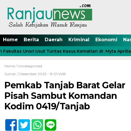
Home
Berita
Daerah
Kriminal
Ekonomi
Na
kultas Unsri Usut Tuntas Kasus Kematian dr. Myta Aprilia A
Home /
Uncategorized
Jumat, 1 Desember 2023 - 19:01 WIB
Pemkab Tanjab Barat Gelar
Pisah Sambut Komandan
Kodim 0419/Tanjab