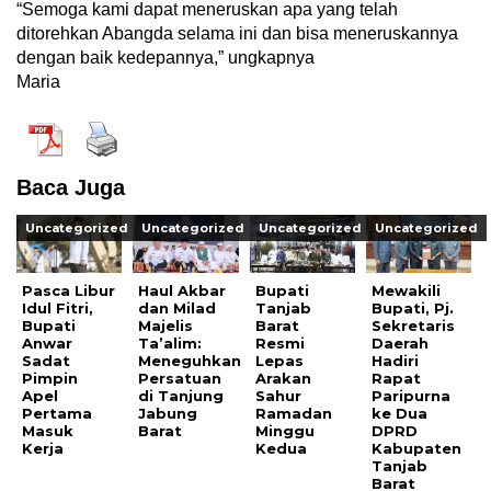
“Semoga kami dapat meneruskan apa yang telah
ditorehkan Abangda selama ini dan bisa meneruskannya
dengan baik kedepannya,” ungkapnya
Maria
Baca Juga
Uncategorized
Uncategorized
Uncategorized
Uncategorized
Pasca Libur
Haul Akbar
Bupati
Mewakili
Idul Fitri,
dan Milad
Tanjab
Bupati, Pj.
Bupati
Majelis
Barat
Sekretaris
Anwar
Ta’alim:
Resmi
Daerah
Sadat
Meneguhkan
Lepas
Hadiri
Pimpin
Persatuan
Arakan
Rapat
Apel
di Tanjung
Sahur
Paripurna
Pertama
Jabung
Ramadan
ke Dua
Masuk
Barat
Minggu
DPRD
Kerja
Kedua
Kabupaten
Tanjab
Barat