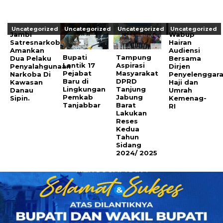
Uncategorized
Uncategorized
Uncategorized
Uncategorized
Jambi
Wabup
Satresnarkoba
Hairan
Amankan
Audiensi
Bupati
Tampung
Dua Pelaku
Bersama
Lantik 17
Aspirasi
Penyalahgunaan
Dirjen
Pejabat
Masyarakat
Narkoba Di
Penyelenggar
Baru di
DPRD
Kawasan
Haji dan
Lingkungan
Tanjung
Danau
Umrah
Pemkab
Jabung
Sipin.
Kemenag-
Tanjabbar
Barat
RI
Lakukan
Reses
Kedua
Tahun
Sidang
2024/ 2025