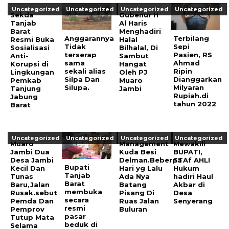
Uncategorized
Uncategorized
Uncategorized
Uncategorized
Sekda
Gubenur H
Tanjab
Al Haris
Barat
Menghadiri
Anggarannya
Terbilang
Resmi Buka
Halal
Tidak
Sepi
Sosialisasi
Bilhalal, Di
terserap
Pasien, RS
Anti-
Sambut
sama
Ahmad
Korupsi di
Hangat
sekali alias
Ripin
Lingkungan
Oleh PJ
Silpa Dan
Dianggarkan
Pemkab
Muaro
Silupa.
Milyaran
Tanjung
Jambi
Rupiah.di
Jabung
tahun 2022
Barat
Uncategorized
Uncategorized
Uncategorized
Uncategorized
Muaro
Management
Mewakili
Jambi Dua
Kuda Besi
BUPATI,
Desa Jambi
Delman.Beberpa
STAf AHLI
Bupati
Kecil Dan
Hari yg Lalu
Hukum
Tanjab
Tunas
Ada Nya
hadiri Haul
Barat
Baru,Jalan
Batang
Akbar di
membuka
Rusak.sebut
Pisang Di
Desa
secara
Pemda Dan
Ruas Jalan
Senyerang
resmi
Pemprov
Buluran
pasar
Tutup Mata
beduk di
Selama