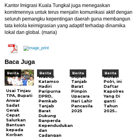
Kantor Imigrasi Kuala Tungkal juga menegaskan
komitmennya untuk terus menjalin komunikasi aktif dengan
seluruh pemangku kepentingan daerah guna membangun
tata kelola keimigrasian yang adaptif terhadap dinamika
lokal dan global. (maria)
Baca Juga
Berita
Berita
Berita
Berita
Wabup
Bupati
Mutasi
Katamso
Tanjab
Polri, ini
Hadiri
Barat
Daftar
Usai Tinjau
Paripurna
Pimpin
Kapolres
TPA, Bupati
DPRD,
Upacara
Yang Di
Anwar
Pemkab
Hari Lahir
ganti
Sadat
Tanjab
Pancasila
Tahun
Gerak
Barat
2025
2025..
Cepat
Dukung
Salurkan
Ranperda
Bantuan
Kependudukan
kepada
dan
Korban
Cadangan