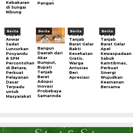
Kebakaran
Pangan
di Sungai
Nibung
Berita
Berita
Berita
Berita
Bupati
Polres
Polres
Anwar
Tanjab
Tanjab
Sadat
Barat Gelar
Barat Gelar
Bangun
Luncurkan
Bakti
Apel
Daerah dari
Posyandu
Kesehatan
Kewaspadaan
Akar
6 SPM
Gratis,
Sabuk
Rumput,
Percontohan
Warga
Kamtibmas,
Bupati
di Betara,
Antusias
Perkuat
Tanjab
Perkuat
Beri
Sinergi
Barat
Pelayanan
Apresiasi
Wujudkan
Adopsi
Dasar
Keamanan
Inovasi
Terpadu
Bersama
Probebaya
untuk
Samarinda
Masyarakat