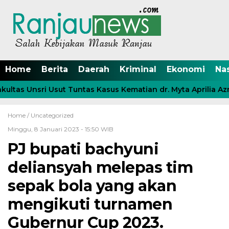
Home
Berita
Daerah
Kriminal
Ekonomi
Na
as Unsri Usut Tuntas Kasus Kematian dr. Myta Aprilia Azmy
Home /
Uncategorized
Minggu, 8 Januari 2023 - 15:50 WIB
PJ bupati bachyuni
deliansyah melepas tim
sepak bola yang akan
mengikuti turnamen
Gubernur Cup 2023.