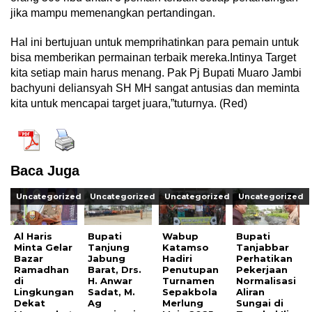
jika mampu memenangkan pertandingan.
Hal ini bertujuan untuk memprihatinkan para pemain untuk
bisa memberikan permainan terbaik mereka.Intinya Target
kita setiap main harus menang. Pak Pj Bupati Muaro Jambi
bachyuni deliansyah SH MH sangat antusias dan meminta
kita untuk mencapai target juara,”tuturnya. (Red)
Baca Juga
Uncategorized
Uncategorized
Uncategorized
Uncategorized
Al Haris
Bupati
Wabup
Bupati
Minta Gelar
Tanjung
Katamso
Tanjabbar
Bazar
Jabung
Hadiri
Perhatikan
Ramadhan
Barat, Drs.
Penutupan
Pekerjaan
di
H. Anwar
Turnamen
Normalisasi
Lingkungan
Sadat, M.
Sepakbola
Aliran
Dekat
Ag
Merlung
Sungai di