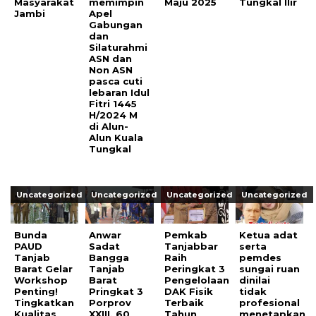
Masyarakat
memimpin
Maju 2025
Tungkal Ilir
Jambi
Apel
Gabungan
dan
Silaturahmi
ASN dan
Non ASN
pasca cuti
lebaran Idul
Fitri 1445
H/2024 M
di Alun-
Alun Kuala
Tungkal
Uncategorized
Uncategorized
Uncategorized
Uncategorized
Bunda
Anwar
Pemkab
Ketua adat
PAUD
Sadat
Tanjabbar
serta
Tanjab
Bangga
Raih
pemdes
Barat Gelar
Tanjab
Peringkat 3
sungai ruan
Workshop
Barat
Pengelolaan
dinilai
Penting!
Pringkat 3
DAK Fisik
tidak
Tingkatkan
Porprov
Terbaik
profesional
Kualitas
XXIII, 60
Tahun
menetapkan