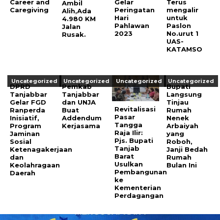
Career and
Gelar
Terus
Ambil
Caregiving
Peringatan
mengalir
Alih,Ada
Hari
untuk
4.980 KM
Pahlawan
Paslon
Jalan
2023
No.urut 1
Rusak.
UAS-
KATAMSO
Uncategorized
Uncategorized
Uncategorized
Uncategorized
DPRD
Pemkab
Bupati
Tanjabbar
Tanjabbar
Langsung
Gelar FGD
dan UNJA
Tinjau
Revitalisasi
Ranperda
Buat
Rumah
Pasar
Inisiatif,
Addendum
Nenek
Tangga
Program
Kerjasama
Arbaiyah
Raja Ilir:
Jaminan
yang
Pjs. Bupati
Sosial
Roboh,
Tanjab
Ketenagakerjaan
Janji Bedah
Barat
dan
Rumah
Usulkan
Keolahragaan
Bulan Ini
Pembangunan
Daerah
ke
Kementerian
Perdagangan