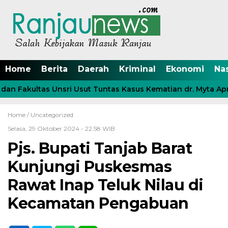
Home
Berita
Daerah
Kriminal
Ekonomi
Na
n Fakultas Unsri Usut Tuntas Kasus Kematian dr. Myta April
Home /
Uncategorized
Selasa, 29 Oktober 2024 - 22:58 WIB
Pjs. Bupati Tanjab Barat
Kunjungi Puskesmas
Rawat Inap Teluk Nilau di
Kecamatan Pengabuan