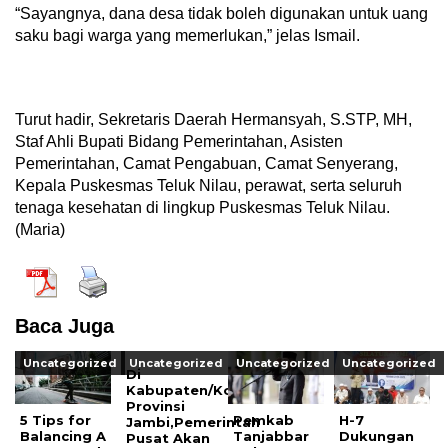
“Sayangnya, dana desa tidak boleh digunakan untuk uang
saku bagi warga yang memerlukan,” jelas Ismail.
Turut hadir, Sekretaris Daerah Hermansyah, S.STP, MH,
Staf Ahli Bupati Bidang Pemerintahan, Asisten
Pemerintahan, Camat Pengabuan, Camat Senyerang,
Kepala Puskesmas Teluk Nilau, perawat, serta seluruh
tenaga kesehatan di lingkup Puskesmas Teluk Nilau.
(Maria)
Baca Juga
Uncategorized
Uncategorized
Uncategorized
Uncategorized
Di
Kabupaten/Kota
Provinsi
5 Tips for
Pemkab
H-7
Jambi,Pemerintah
Balancing A
Tanjabbar
Dukungan
Pusat Akan