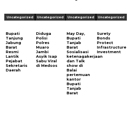
Uncategorized
Uncategorized
Uncategorized
Uncategorized
Bupati
Diduga
May Day,
Surety
Tanjung
Polisi
Bupati
Bonds
Jabung
Polres
Tanjab
Protect
Barat
Muaro
Barat
Infrastructure
Resmi
Jambi
Sosialisasi
Investment
Lantik
Asyik Isap
ketenagakerjaan
Pejabat
Sabu Viral
dan Talk
Sekretaris
di Medsos
show di
Daerah
Balai
pertemuan
kantor
Bupati
Tanjab
Barat