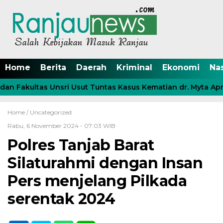
Home
Berita
Daerah
Kriminal
Ekonomi
Na
n Fakultas Unsri Usut Tuntas Kasus Kematian dr. Myta Apri
Home /
Uncategorized
Rabu, 6 November 2024 - 07:03 WIB
Polres Tanjab Barat
Silaturahmi dengan Insan
Pers menjelang Pilkada
serentak 2024