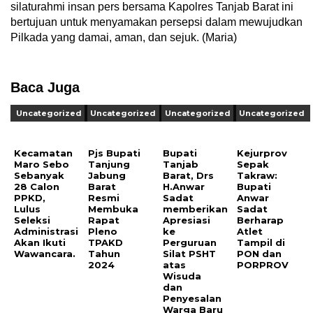
silaturahmi insan pers bersama Kapolres Tanjab Barat ini
bertujuan untuk menyamakan persepsi dalam mewujudkan
Pilkada yang damai, aman, dan sejuk. (Maria)
Baca Juga
Uncategorized
Uncategorized
Uncategorized
Uncategorized
Kecamatan
Pjs Bupati
Bupati
Kejurprov
Maro Sebo
Tanjung
Tanjab
Sepak
Sebanyak
Jabung
Barat, Drs
Takraw:
28 Calon
Barat
H.Anwar
Bupati
PPKD,
Resmi
Sadat
Anwar
Lulus
Membuka
memberikan
Sadat
Seleksi
Rapat
Apresiasi
Berharap
Administrasi
Pleno
ke
Atlet
Akan Ikuti
TPAKD
Perguruan
Tampil di
Wawancara.
Tahun
Silat PSHT
PON dan
2024
atas
PORPROV
Wisuda
dan
Penyesalan
Warga Baru