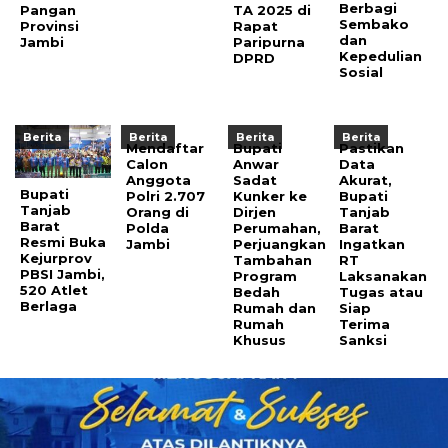
Berbagi
Pangan
TA 2025 di
Sembako
Provinsi
Rapat
dan
Jambi
Paripurna
Kepedulian
DPRD
Sosial
Berita
Berita
Berita
Berita
Mendaftar
Bupati
Pastikan
Calon
Anwar
Data
Anggota
Sadat
Akurat,
Bupati
Polri 2.707
Kunker ke
Bupati
Tanjab
Orang di
Dirjen
Tanjab
Barat
Polda
Perumahan,
Barat
Resmi Buka
Jambi
Perjuangkan
Ingatkan
Kejurprov
Tambahan
RT
PBSI Jambi,
Program
Laksanakan
520 Atlet
Bedah
Tugas atau
Berlaga
Rumah dan
Siap
Rumah
Terima
Khusus
Sanksi