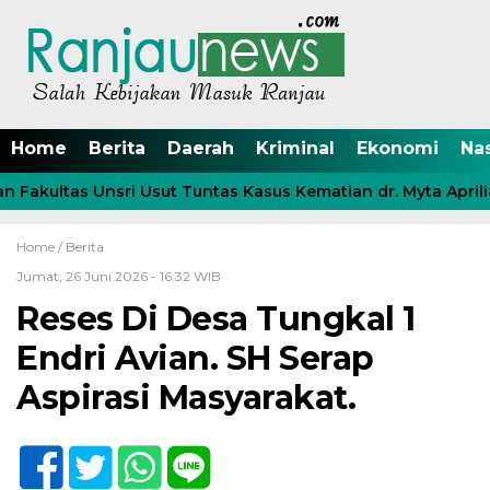
Home
Berita
Daerah
Kriminal
Ekonomi
Na
Fakultas Unsri Usut Tuntas Kasus Kematian dr. Myta Aprilia
Home /
Berita
Jumat, 26 Juni 2026 - 16:32 WIB
Reses Di Desa Tungkal 1
Endri Avian. SH Serap
Aspirasi Masyarakat.