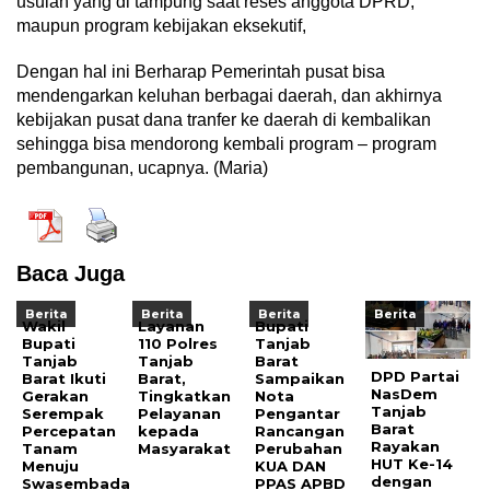
usulan yang di tampung saat reses anggota DPRD,
maupun program kebijakan eksekutif,
Dengan hal ini Berharap Pemerintah pusat bisa
mendengarkan keluhan berbagai daerah, dan akhirnya
kebijakan pusat dana tranfer ke daerah di kembalikan
sehingga bisa mendorong kembali program – program
pembangunan, ucapnya. (Maria)
Baca Juga
Berita
Berita
Berita
Berita
Wakil
Layanan
Bupati
Bupati
110 Polres
Tanjab
Tanjab
Tanjab
Barat
DPD Partai
Barat Ikuti
Barat,
Sampaikan
NasDem
Gerakan
Tingkatkan
Nota
Tanjab
Serempak
Pelayanan
Pengantar
Barat
Percepatan
kepada
Rancangan
Rayakan
Tanam
Masyarakat
Perubahan
HUT Ke-14
Menuju
KUA DAN
dengan
Swasembada
PPAS APBD