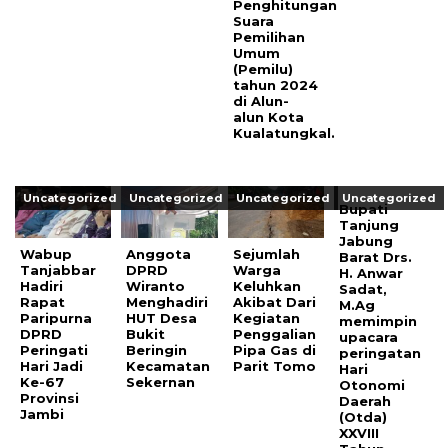
Penghitungan
Suara
Pemilihan
Umum
(Pemilu)
tahun 2024
di Alun-
alun Kota
Kualatungkal.
Uncategorized
Uncategorized
Uncategorized
Uncategorized
Bupati
Tanjung
Jabung
Wabup
Anggota
Sejumlah
Barat Drs.
Tanjabbar
DPRD
Warga
H. Anwar
Hadiri
Wiranto
Keluhkan
Sadat,
Rapat
Menghadiri
Akibat Dari
M.Ag
Paripurna
HUT Desa
Kegiatan
memimpin
DPRD
Bukit
Penggalian
upacara
Peringati
Beringin
Pipa Gas di
peringatan
Hari Jadi
Kecamatan
Parit Tomo
Hari
Ke-67
Sekernan
Otonomi
Provinsi
Daerah
Jambi
(Otda)
XXVIII