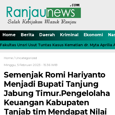
Home
Berita
Daerah
Kriminal
Ekonomi
Na
kultas Unsri Usut Tuntas Kasus Kematian dr. Myta Aprilia A
Home /
Uncategorized
Minggu, 5 Februari 2023 - 15:36 WIB
Semenjak Romi Hariyanto
Menjadi Bupati Tanjung
Jabung Timur.Pengelolaha
Keuangan Kabupaten
Tanjab tim Mendapat Nilai