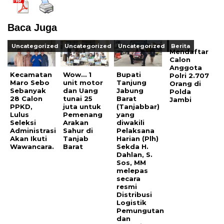
Baca Juga
Uncategorized
Uncategorized
Uncategorized
Berita
Mendaftar
Calon
Anggota
Kecamatan
Wow… 1
Bupati
Polri 2.707
Maro Sebo
unit motor
Tanjung
Orang di
Sebanyak
dan Uang
Jabung
Polda
28 Calon
tunai 25
Barat
Jambi
PPKD,
juta untuk
(Tanjabbar)
Lulus
Pemenang
yang
Seleksi
Arakan
diwakili
Administrasi
Sahur di
Pelaksana
Akan Ikuti
Tanjab
Harian (Plh)
Wawancara.
Barat
Sekda H.
Dahlan, S.
Sos, MM
melepas
secara
resmi
Distribusi
Logistik
Pemungutan
dan