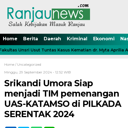
Home
Berita
Daerah
Kriminal
Ekonomi
Na
ultas Unsri Usut Tuntas Kasus Kematian dr. Myta Aprilia Az
Home /
Uncategorized
Minggu, 29 September 2024 - 12:52 WIB
Srikandi Umora Siap
menjadi TIM pemenangan
UAS-KATAMSO di PILKADA
SERENTAK 2024