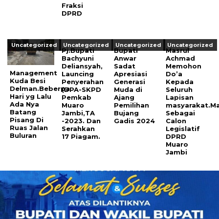
Fraksi
DPRD
Uncategorized
Uncategorized
Uncategorized
Uncategorized
Pj.Bupati
Bupati
Masrul
Bachyuni
Anwar
Achmad
Deliansyah,
Sadat
Memohon
Management
Launcing
Apresiasi
Do’a
Kuda Besi
Penyerahan
Generasi
Kepada
Delman.Beberpa
(DPA-SKPD
Muda di
Seluruh
Hari yg Lalu
Pemkab
Ajang
Lapisan
Ada Nya
Muaro
Pemilihan
masyarakat.Ma
Batang
Jambi,TA
Bujang
Sebagai
Pisang Di
-2023. Dan
Gadis 2024
Calon
Ruas Jalan
Serahkan
Legislatif
Buluran
17 Piagam.
DPRD
Muaro
Jambi