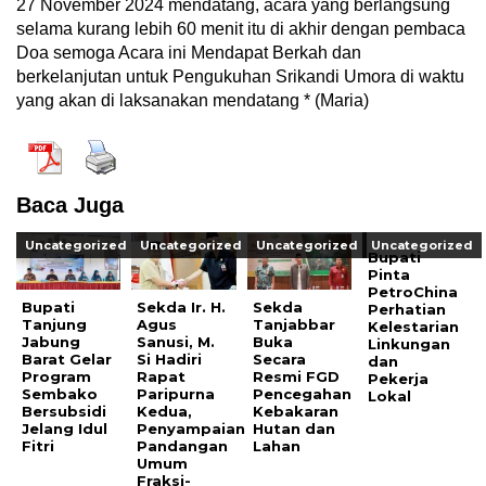
27 November 2024 mendatang, acara yang berlangsung
selama kurang lebih 60 menit itu di akhir dengan pembaca
Doa semoga Acara ini Mendapat Berkah dan
berkelanjutan untuk Pengukuhan Srikandi Umora di waktu
yang akan di laksanakan mendatang * (Maria)
Baca Juga
Uncategorized
Uncategorized
Uncategorized
Uncategorized
Bupati
Pinta
PetroChina
Bupati
Sekda Ir. H.
Sekda
Perhatian
Tanjung
Agus
Tanjabbar
Kelestarian
Jabung
Sanusi, M.
Buka
Linkungan
Barat Gelar
Si Hadiri
Secara
dan
Program
Rapat
Resmi FGD
Pekerja
Sembako
Paripurna
Pencegahan
Lokal
Bersubsidi
Kedua,
Kebakaran
Jelang Idul
Penyampaian
Hutan dan
Fitri
Pandangan
Lahan
Umum
Fraksi-