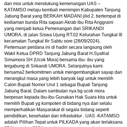
dan misi untuk mendukung kemenangan UAS –
KATAMSO melaju kembali memimpin Kabupaten Tanjung
Jabung Barat yang BERKAH MADANI jilid 2, bertempat di
kediaman bunda Rita sapaan Akrab ibu Rita Anggraini
yang menjadi ketua Pemenangan dari SRIKANDI
UMORA, di jalan Siswa Ujung RT.02 Kelurahan Tungkal III
kecamatan Tungkal Ilir Sabtu sore (28/09/2024).
Pertemuan perdana ini di hadiri secara langsung oleh
Wakil Ketua DPRD Tanjung Jabung Barat H.Syafrial
Simamora SH (Ucok Mora) bersama ibu- ibu yang
tergabung di Srikandi UMORA. Selanjutnya kami
bersama2 berkomitmen untuk mengembangkan sayap dan
merangkul masa yang lebih banyak lagi untuk memilih
Calon Bupati Nomor Urut 1 sebagai Bupati Tanjung
Jabung Barat. Dalam sambutan nya bg ucok mora
berpesan kepada ibu-ibu Gunakan Hak Suara kita untuk
memilih Bupati yg kompoten di bidang nya dan selalu
memperhatikan Masyarakat di segala bidang seperti
pendidikan, kesehatan dan infrastuktur . UAS -KATAMSO
adalah Pilihan Tepat untuk PILKADA yang akan terlaksana