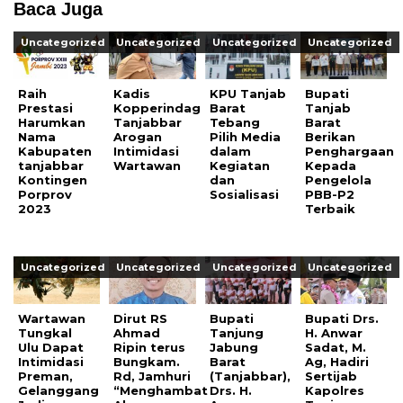
Baca Juga
Uncategorized
Uncategorized
Uncategorized
Uncategorized
Raih
Kadis
KPU Tanjab
Bupati
Prestasi
Kopperindag
Barat
Tanjab
Harumkan
Tanjabbar
Tebang
Barat
Nama
Arogan
Pilih Media
Berikan
Kabupaten
Intimidasi
dalam
Penghargaan
tanjabbar
Wartawan
Kegiatan
Kepada
Kontingen
dan
Pengelola
Porprov
Sosialisasi
PBB-P2
2023
Terbaik
Uncategorized
Uncategorized
Uncategorized
Uncategorized
Wartawan
Dirut RS
Bupati
Bupati Drs.
Tungkal
Ahmad
Tanjung
H. Anwar
Ulu Dapat
Ripin terus
Jabung
Sadat, M.
Intimidasi
Bungkam.
Barat
Ag, Hadiri
Preman,
Rd, Jamhuri
(Tanjabbar),
Sertijab
Gelanggang
“Menghambat
Drs. H.
Kapolres