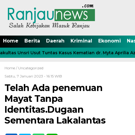
Home
Berita
Daerah
Kriminal
Ekonomi
Na
tas Unsri Usut Tuntas Kasus Kematian dr. Myta Aprilia Azm
Home /
Uncategorized
Sabtu, 7 Januari 2023 - 16:15 WIB
Telah Ada penemuan
Mayat Tanpa
Identitas.Dugaan
Sementara Lakalantas