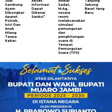
Judi
Akses
Anwar
Tanjung
Sambung
Informasi
Sadat,
Jabung
Ayam
Dapat
M.Ag,
Barat Yang
Dibongkar
Dikenai
secara
Baru.
Aparat
Sanksi”
resmi
Polsek,
melaksanakan
Istri Dan
simulasi
Anak
pemungutan
Hilang
dan
Tanpa
penghitungan
Kabar.
suara di
Tempat
Pemungutan
Suara (TPS)