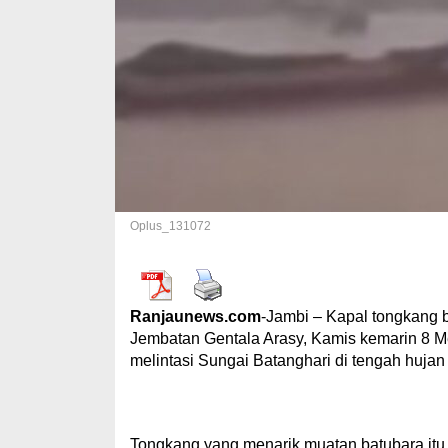
Oplus_131072
Ranjaunews.com
-Jambi – Kapal tongkang
Jembatan Gentala Arasy, Kamis kemarin 8 Mei 
melintasi Sungai Batanghari di tengah hujan
Tongkang yang menarik muatan batubara it