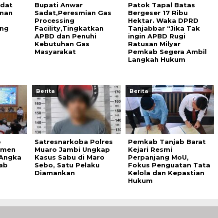
adat
Bupati Anwar
Patok Tapal Batas
nan
Sadat,Peresmian Gas
Bergeser 17 Ribu
Processing
Hektar. Waka DPRD
ang
Facility,Tingkatkan
Tanjabbar “Jika Tak
APBD dan Penuhi
ingin APBD Rugi
Kebutuhan Gas
Ratusan Milyar
Masyarakat
Pemkab Segera Ambil
Langkah Hukum
Berita
Berita
o
Satresnarkoba Polres
Pemkab Tanjab Barat
tmen
Muaro Jambi Ungkap
Kejari Resmi
 Angka
Kasus Sabu di Maro
Perpanjang MoU,
jab
Sebo, Satu Pelaku
Fokus Penguatan Tata
Diamankan
Kelola dan Kepastian
Hukum