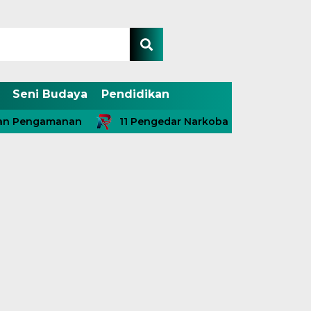
Seni Budaya
Pendidikan
manan
11 Pengedar Narkoba Diringkus, Termasuk Dua 