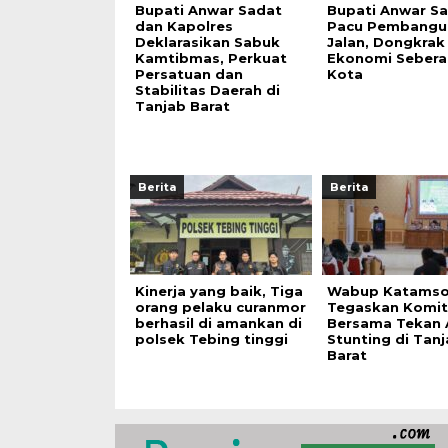
Bupati Anwar Sadat
Bupati Anwar S
dan Kapolres
Pacu Pembangu
Deklarasikan Sabuk
Jalan, Dongkrak
Kamtibmas, Perkuat
Ekonomi Seber
Persatuan dan
Kota
Stabilitas Daerah di
Tanjab Barat
Berita
Berita
Kinerja yang baik, Tiga
Wabup Katams
orang pelaku curanmor
Tegaskan Komi
berhasil di amankan di
Bersama Tekan
polsek Tebing tinggi
Stunting di Tan
Barat