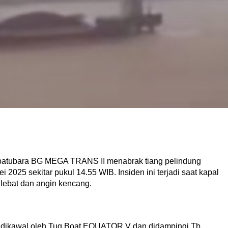
 batubara BG MEGA TRANS II menabrak tiang pelindung
2025 sekitar pukul 14.55 WIB. Insiden ini terjadi saat kapal
 lebat dan angin kencang.
u dikawal oleh Tug Boat EQUATOR V dan didampingi Tb