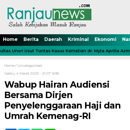
Home
Berita
Daerah
Kriminal
Ekonomi
Na
tas Unsri Usut Tuntas Kasus Kematian dr. Myta Aprilia Azmy
Home /
Uncategorized
Sabtu, 4 Maret 2023 - 21:07 WIB
Wabup Hairan Audiensi
Bersama Dirjen
Penyelenggaraan Haji dan
Umrah Kemenag-RI