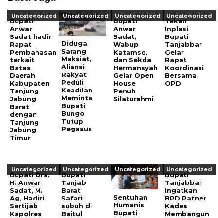
Uncategorized
Uncategorized
Uncategorized
Uncategorized
Bupati
Bupati
Tekan
Anwar
Anwar
Inplasi
Sadat hadir
Sadat,
Bupati
Diduga
Rapat
Wabup
Tanjabbar
Sarang
Pembahasan
Katamso,
Gelar
Maksiat,
terkait
dan Sekda
Rapat
Aliansi
Batas
Hermansyah
Koordinasi
Rakyat
Daerah
Gelar Open
Bersama
Peduli
Kabupaten
House
OPD.
Keadilan
Tanjung
Penuh
Meminta
Jabung
Silaturahmi
Bupati
Barat
Bungo
dengan
Tutup
Tanjung
Pegasus
Jabung
Timur
Uncategorized
Uncategorized
Uncategorized
Uncategorized
Bupati Drs.
Bupati
Bupati
H. Anwar
Tanjab
Tanjabbar
Sadat, M.
Barat
Ingatkan
Sentuhan
Ag, Hadiri
Safari
BPD Patner
Humanis
Sertijab
subuh di
Kades
Bupati
Kapolres
Baitul
Membangun