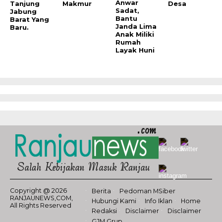
Anwar
Tanjung
Makmur
Desa
Sadat,
Jabung
Bantu
Barat Yang
Janda Lima
Baru.
Anak Miliki
Rumah
Layak Huni
Copyright @ 2026
Berita
Pedoman MSiber
RANJAUNEWS,COM,
Hubungi Kami
Info Iklan
Home
All Rights Reserved
Redaksi
Disclaimer
Disclaimer
GJM Grup