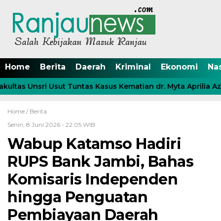
Home
Berita
Daerah
Kriminal
Ekonomi
Na
tas Unsri Usut Tuntas Kasus Kematian dr. Myta Aprilia Azmy
Home /
Berita
Senin, 8 Juni 2026 - 22:05 WIB
Wabup Katamso Hadiri
RUPS Bank Jambi, Bahas
Komisaris Independen
hingga Penguatan
Pembiayaan Daerah