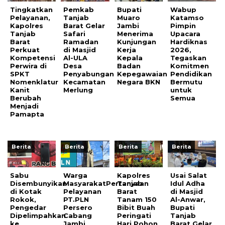
Tingkatkan
Pemkab
Bupati
Wabup
Pelayanan,
Tanjab
Muaro
Katamso
Kapolres
Barat Gelar
Jambi
Pimpin
Tanjab
Safari
Menerima
Upacara
Barat
Ramadan
Kunjungan
Hardiknas
Perkuat
di Masjid
Kerja
2026,
Kompetensi
Al-ULA
Kepala
Tegaskan
Perwira di
Desa
Badan
Komitmen
SPKT
Penyabungan
Kepegawaian
Pendidikan
Nomenklatur
Kecamatan
Negara BKN
Bermutu
Kanit
Merlung
untuk
Berubah
Semua
Menjadi
Pamapta
Berita
Berita
Berita
Berita
Sabu
Warga
Kapolres
Usai Salat
Disembunyikan
MasyarakatPertanyaan
Tanjab
Idul Adha
di Kotak
Pelayanan
Barat
di Masjid
Rokok,
PT.PLN
Tanam 150
Al-Anwar,
Pengedar
Persero
Bibit Buah
Bupati
Dipelimpahkan
Cabang
Peringati
Tanjab
ke
Jambi
Hari Pohon
Barat Gelar