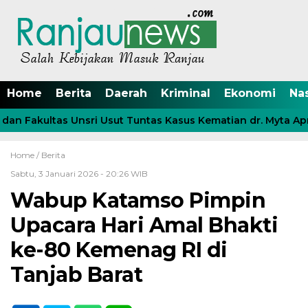
Home
Berita
Daerah
Kriminal
Ekonomi
Na
n Fakultas Unsri Usut Tuntas Kasus Kematian dr. Myta April
Home /
Berita
Sabtu, 3 Januari 2026 - 20:26 WIB
Wabup Katamso Pimpin
Upacara Hari Amal Bhakti
ke-80 Kemenag RI di
Tanjab Barat