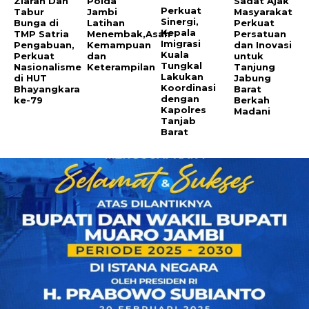
Ziarah Dan
Polda
Sadat Ajak
Perkuat
Tabur
Jambi
Masyarakat
Sinergi,
Bunga di
Latihan
Perkuat
Kepala
TMP Satria
Menembak,Asah
Persatuan
Imigrasi
Pengabuan,
Kemampuan
dan Inovasi
Kuala
Perkuat
dan
untuk
Tungkal
Nasionalisme
Keterampilan
Tanjung
Lakukan
di HUT
Jabung
Koordinasi
Bhayangkara
Barat
dengan
ke-79
Berkah
Kapolres
Madani
Tanjab
Barat