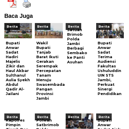
Baca Juga
Berita
Berita
Berita
Berita
Satuan
Brimob
Polda
Bupati
Wakil
Bupati
Jambi
Anwar
Bupati
Anwar
Berbagi
Sadat
Tanjab
Sadat
Sembako
Hadiri
Barat Ikuti
Terima
ke Panti
Majelis
Gerakan
Audiensi
Asuhan
Zikir dan
Serempak
Fakultas
Haul Akbar
Percepatan
Ushuluddin
Sulthanul
Tanam
UIN STS
Aulia Syekh
Menuju
Jambi,
Abdul
Swasembada
Perkuat
Qadir Al-
Pangan
Sinergi
Jailani
Provinsi
Pendidikan
Jambi
Berita
Berita
Berita
Berita
Kapolres
Polwan
Bupati
Pimpin
Satbrimob
Anwar