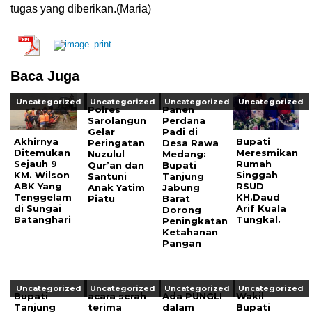
tugas yang diberikan.(Maria)
Baca Juga
Uncategorized
Uncategorized
Uncategorized
Uncategorized
Polres
Panen
Sarolangun
Perdana
Gelar
Padi di
Akhirnya
Bupati
Peringatan
Desa Rawa
Ditemukan
Meresmikan
Nuzulul
Medang:
Sejauh 9
Rumah
Qur’an dan
Bupati
KM. Wilson
Singgah
Santuni
Tanjung
ABK Yang
RSUD
Anak Yatim
Jabung
Tenggelam
KH.Daud
Piatu
Barat
di Sungai
Arif Kuala
Dorong
Batanghari
Tungkal.
Peningkatan
Ketahanan
Pangan
Uncategorized
Uncategorized
Uncategorized
Uncategorized
Bupati
acara serah
Ada PUNGLI
Wakil
Tanjung
terima
dalam
Bupati