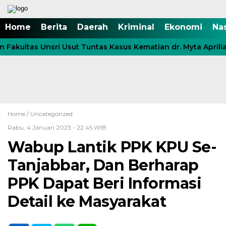
Home
Berita
Daerah
Kriminal
Ekonomi
Na
Fakultas Unsri Usut Tuntas Kasus Kematian dr. Myta Aprilia
Home /
Uncategorized
Rabu, 4 Januari 2023 - 22:45 WIB
Wabup Lantik PPK KPU Se-
Tanjabbar, Dan Berharap
PPK Dapat Beri Informasi
Detail ke Masyarakat