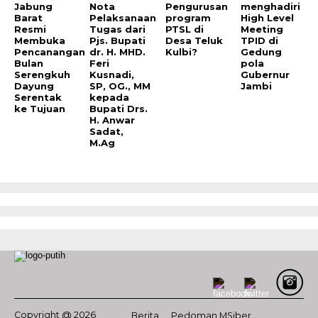
Jabung
Nota
Pengurusan
menghadiri
Barat
Pelaksanaan
program
High Level
Resmi
Tugas dari
PTSL di
Meeting
Membuka
Pjs. Bupati
Desa Teluk
TPID di
Pencanangan
dr. H. MHD.
Kulbi?
Gedung
Bulan
Feri
pola
Serengkuh
Kusnadi,
Gubernur
Dayung
SP, OG., MM
Jambi
Serentak
kepada
ke Tujuan
Bupati Drs.
H. Anwar
Sadat,
M.Ag
Copyright @ 2026
Berita
Pedoman MSiber